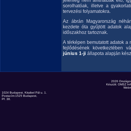
jelenleg nem állíthatóak elő, í
sorolhatóak, illetve a gyakorl
tervezési folyamatokra.
Az ábrán Magyarország néhány
kezdete óta gyűjtött adatok al
időszakhoz tartoznak.
A térképen bemutatott adatok a 
fejlődésének következtében v
június 1-ji
állapota alapján kész
2026 Országo
Készült: OMSZ Inf
Webm
1024 Budapest, Kitaibel Pál u. 1.
Postacím:1525 Budapest,
Pf. 38.