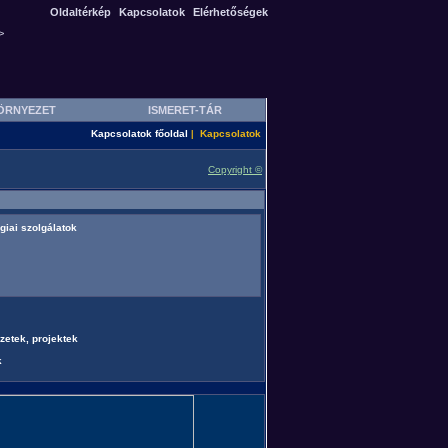
Oldaltérkép
Kapcsolatok
Elérhetőségek
>
ÖRNYEZET
ISMERET-TÁR
Kapcsolatok főoldal
Kapcsolatok
|
Copyright ©
giai szolgálatok
zetek, projektek
k