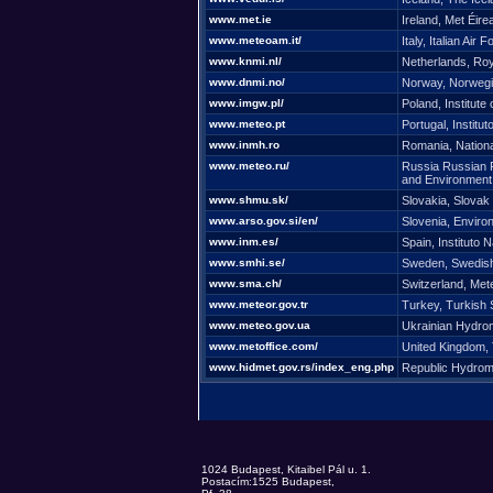
www.met.ie
Ireland, Met Éire
www.meteoam.it/
Italy, Italian Air
www.knmi.nl/
Netherlands, Roy
www.dnmi.no/
Norway, Norwegia
www.imgw.pl/
Poland, Institu
www.meteo.pt
Portugal, Institu
www.inmh.ro
Romania, Nationa
www.meteo.ru/
Russia Russian 
and Environment
www.shmu.sk/
Slovakia, Slovak 
www.arso.gov.si/en/
Slovenia, Enviro
www.inm.es/
Spain, Instituto 
www.smhi.se/
Sweden, Swedish 
www.sma.ch/
Switzerland, Me
www.meteor.gov.tr
Turkey, Turkish 
www.meteo.gov.ua
Ukrainian Hydrom
www.metoffice.com/
United Kingdom, 
www.hidmet.gov.rs/index_eng.php
Republic Hydrome
1024 Budapest, Kitaibel Pál u. 1.
Postacím:1525 Budapest,