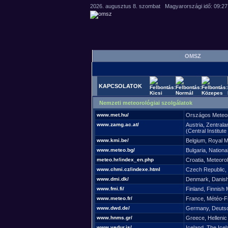
OMSZ
KAPCSOLATOK
Nemzeti meteorológiai szolgálatok
www.met.hu/
Országos Meteoro
www.zamg.ac.at/
Austria, Zentral
(Central Institu
www.kmi.be/
Belgium, Royal Me
www.meteo.bg/
Bulgaria, Nationa
meteo.hr/index_en.php
Croatia, Meteoro
www.chmi.cz/indexe.html
Czech Republic, 
www.dmi.dk/
Denmark, Danish 
www.fmi.fi/
Finland, Finnish 
www.meteo.fr/
France, Météo-F
www.dwd.de/
Germany, Deutsc
www.hnms.gr/
Greece, Hellenic
www.vedur.is/
Iceland, The Icel