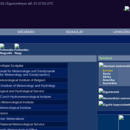
>
IDŐJÁRÁS
ÉGHAJLAT
LEVEGŐK
Tartalom
lógiai Szolgálat
Nemzeti meteoroló
Európa
anstalt für Meteorologie und Geodynamik
Ázsia
te for Meteorology and Geodynamics)
Afrika
teorological Institute of Belgium
Amerika
Ausztrália
l Institute of Meteorology and Hydrology
logical and Hydrological Service
Egyetemek
Czech Hydrometeorological Institute
Nemzetközi szerve
Meteorological Institute
Egyéb kapcsolato
Meteorological Institute
rance
her Wetterdienst
 National Meteorological Service
andic Meteorological Office