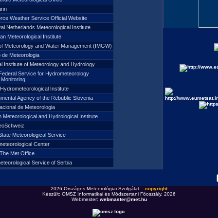
ann
 Force Weather Service Official Website
al Netherlands Meteorological Institute
n Meteorological Institute
te of Meteorology and Water Management (IMGW)
to de Meteorologia
l Institute of Meteorology and Hydrology
Federal Service for Hydrometeorology
 Monitoring
Hydrometeorological Institute
nmental Agency of the Rebublic Slovenia
Nacional de Meteorologia
Meteorological and Hydrological Institute
teoSchweiz
State Meteorological Service
eteorological Center
The Met Office
teorological Service of Serbia
2026 Országos Meteorológiai Szolgálat
copyright
Készült: OMSZ Informatikai és Módszertani Főosztály, 2026
Webmester:
webmaster@met.hu