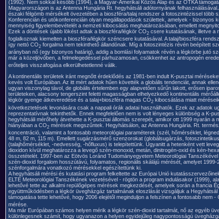
(1992). Nem sokkal később (1994), a Magyar-Amerikai Közös Alap és az OTKA támogatásá
Magyarországon is az Antenna Hungária Rt. hegyhátsáli adótornyának felhasználásával.A
északi félgömb mérsékelt övezetében a bioszféra/talaj rendszer a fotoszintézissel több sz
Konferencián és utókonferenciáin olyan megállapodások születtek, amelyek - bizonyos korl
mennyiség figyelembevételét a nemzeti kibocsátás meghatározásában, emellett megnyitott
Ezek a döntések újabb lökést adtak a bioszféra/légkör CO
csere kutatásának, illetve a
2
foglalkoznak kiemelten a bioszféra/légkör széncsere kutatásával. A talaj/bioszféra rendsz
így nettó CO
forgalma nem tekinthető állandónak. Míg a fotoszintézis révén beépített 
2
arányban nő (egy bizonyos határig), addig a bomlási folyamatok révén a légkörbe jutó 
már a közeljövőben, a felmelegedéssel párhuzamosan, csökkenhet az antropogén ered
erőteljes visszafogása elkerülhetetlenné válik.
A kontinentális területek iránt megnőtt érdeklődés az 1981-ben indult K-pusztai méréseke
kevés volt Európában. Az itt mért adatok hűen követték a globális tendenciát, annak elle
ugyan viszonylag távol, de globális értelemben egy alapvetően sűrűn lakott, erősen iparosí
területeken, alacsony tengerszint feletti magasságban elhelyezkedő kontinentális mérő
légkör gyenge átkeveredése és a talaj+bioszféra magas CO
kibocsátása miatt méréseik 
2
következtetések levonására csak a nappali órák adatai használhatók. Ezek az adatok u
reprezentatívnak tekinthetők. Ennek megfelelően nem is volt lényeges különbség a K-pus
hegyhátsáli mérőhely átvehette a K-pusztai állomás szerepét, amikor ott 1999 nyarán a 
hiányában a CO
mérések megszűntek. Hegyhátsálon, az Antenna Hungária. Rt. termés
2
koncentráció, valamint a fontosabb meteorológiai paraméterek (szél, hőmérséklet, légne
48 m, 82 m, 115 m). Emellett sugárzásmérő szenzorokat (globálsugárzás, fotoszintetiku
(talajhőmérséklet, -nedvesség, -hőfluxus) is telepítettünk. Ugyanitt a hetenként vett le
dioxidon kívül meghatározza a levegő szén-monoxid, metán, dinitrogén-oxid és kén-hexaflu
összetételét. 1997-ben az Eötvös Loránd Tudományegyetem Meteorológiai Tanszékével 
szén-dioxid forgalom hosszútávú, folyamatos, regionális skálájú mérését, amelyet 199
szénforgalmára vonatkozó mérésekkel egészítettünk ki.
A hegyhátsáli mérési és kutatási program felkeltette az Európai Unió kutatásszervezőine
ELTE Meteorológiai Tanszékének vezetésével - rögtön a program indulásakor (1999), ala
lehetővé tette az alkalmi repülőgépes mérések megkezdését, amelyek során a francia É
együttműködésben a légkör üvegházgáz tartalmának eloszlását vizsgáljuk a Hegyhátsál f
támogatása tette lehetővé, hogy 2006 elejétől meginduljon a felszínen a fontosabb nem -
mérése.
Ma már Európában számos helyen mérik a légkör szén-dioxid tartalmát, nő az egyéb 
különlegesnek számít, hogy ugyanazon a helyen egyidejűleg nagypontosságú üvegházg