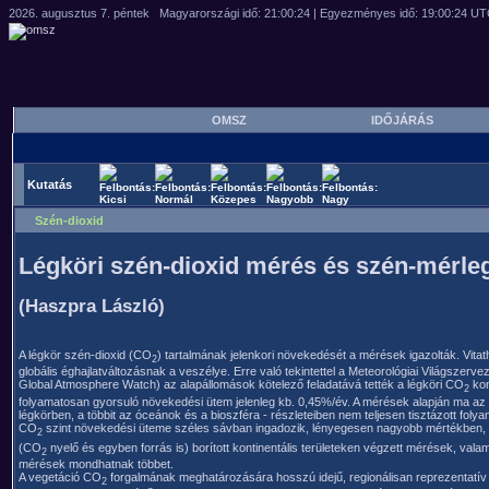
OMSZ
IDŐJÁRÁS
Kutatás
Szén-dioxid
Légköri szén-dioxid mérés és szén-mérleg
(Haszpra László)
A légkör szén-dioxid (CO
) tartalmának jelenkori növekedését a mérések igazolták. Vita
2
globális éghajlatváltozásnak a veszélye. Erre való tekintettel a Meteorológiai Világsze
Global Atmosphere Watch) az alapállomások kötelező feladatává tették a légköri CO
kon
2
folyamatosan gyorsuló növekedési ütem jelenleg kb. 0,45%/év. A mérések alapján ma az
légkörben, a többit az óceánok és a bioszféra - részleteiben nem teljesen tisztázott folya
CO
szint növekedési üteme széles sávban ingadozik, lényegesen nagyobb mértékben, m
2
(CO
nyelő és egyben forrás is) borított kontinentális területeken végzett mérések, vala
2
mérések mondhatnak többet.
A vegetáció CO
forgalmának meghatározására hosszú idejű, regionálisan reprezentatív
2