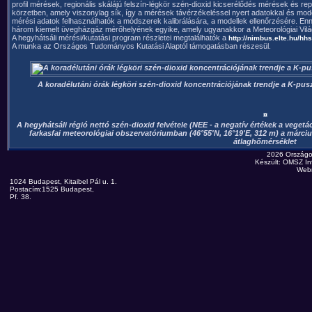
profil mérések, regionális skálájú felszín-légkör szén-dioxid kicserélődés mérések és re
körzetben, amely viszonylag sík, így a mérések távérzékeléssel nyert adatokkal és mod
mérési adatok felhasználhatók a módszerek kalibrálására, a modellek ellenőrzésére. E
három kiemelt üvegházgáz mérőhelyének egyike, amely ugyanakkor a Meteorológiai Vil
A hegyhátsáli mérési/kutatási program részletei megtalálhatók a
http://nimbus.elte.hu/hhs
A munka az Országos Tudományos Kutatási Alaptól támogatásban részesül.
A koradélutáni órák légköri szén-dioxid koncentrációjának trendje a K-pus
A hegyhátsáli régió nettó szén-dioxid felvétele (NEE - a negatív értékek a vegetác
farkasfai meteorológiai obszervatóriumban (46°55'N, 16°19'E, 312 m) a már
átlaghőmérséklet
2026 Országo
Készült: OMSZ Inf
Web
1024 Budapest, Kitaibel Pál u. 1.
Postacím:1525 Budapest,
Pf. 38.