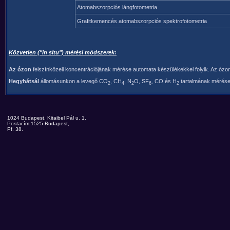
Atomabszorpciós lángfotometria
Grafitkemencés atomabszorpciós spektrofotometria
Közvetlen ("in situ") mérési módszerek:
Az ózon
felszínközeli koncentrációjának mérése automata készülékekkel folyik. Az ózo
Hegyhátsál
állomásunkon a levegő CO
, CH
, N
O, SF
, CO és H
tartalmának mérése 
2
4
2
6
2
1024 Budapest, Kitaibel Pál u. 1.
Postacím:1525 Budapest,
Pf. 38.