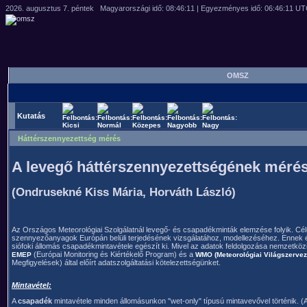
OMSZ
Kutatás
Háttérszennyezettség mérés
A levegő háttérszennyezettségének méré
(Ondrusekné Kiss Mária, Horváth László)
Az Országos Meteorológiai Szolgálatnál levegő- és csapadékminták elemzése folyik. Cé
szennyezőanyagok Európán belüli terjedésének vizsgálatához, modellezéséhez. Ennek ér
siófoki állomás csapadékmintavétele egészít ki. Mivel az adatok feldolgozása nemzetköz
(Európai Monitoring és Kiértékelő Program) és a
EMEP
WMO (Meteorológiai Világszervez
Megfigyelések) által előírt adatszolgáltatási kötelezettségünket.
Mintavétel:
A
csapadék
mintavétele minden állomásunkon "wet-only" típusú mintavevővel történik. (