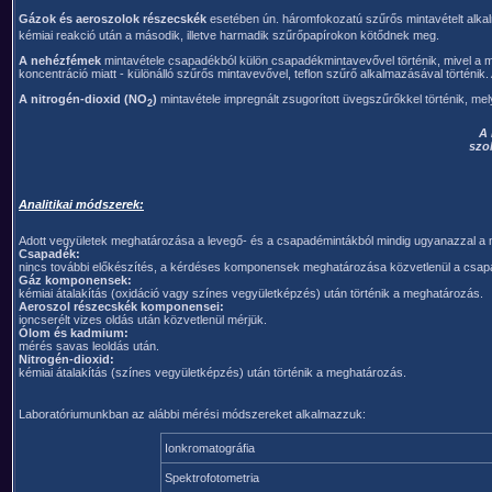
Gázok és aeroszolok részecskék
esetében ún. háromfokozatú szűrős mintavételt alk
kémiai reakció után a második, illetve harmadik szűrőpapírokon kötődnek meg.
A nehézfémek
mintavétele csapadékból külön csapadékmintavevővel történik, mivel a m
koncentráció miatt - különálló szűrős mintavevővel, teflon szűrő alkalmazásával történi
A nitrogén-dioxid (NO
)
mintavétele impregnált zsugorított üvegszűrőkkel történik, m
2
A 
szo
Analitikai módszerek:
Adott vegyületek meghatározása a levegő- és a csapadémintákból mindig ugyanazzal a mé
Csapadék:
nincs további előkészítés, a kérdéses komponensek meghatározása közvetlenül a csapa
Gáz komponensek:
kémiai átalakítás (oxidáció vagy színes vegyületképzés) után történik a meghatározás.
Aeroszol részecskék komponensei:
ioncserélt vizes oldás után közvetlenül mérjük.
Ólom és kadmium:
mérés savas leoldás után.
Nitrogén-dioxid:
kémiai átalakítás (színes vegyületképzés) után történik a meghatározás.
Laboratóriumunkban az alábbi mérési módszereket alkalmazzuk:
Ionkromatográfia
Spektrofotometria