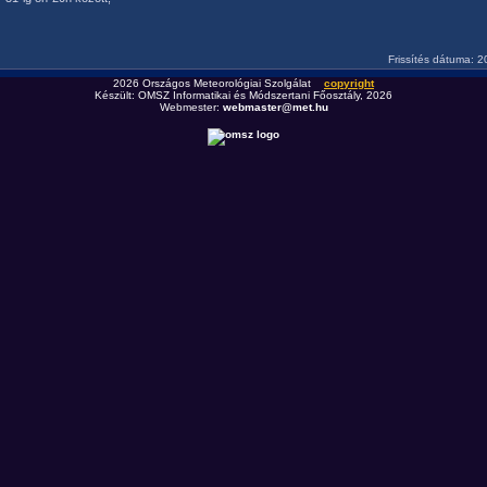
Frissítés dátuma: 
2026 Országos Meteorológiai Szolgálat
copyright
Készült: OMSZ Informatikai és Módszertani Főosztály, 2026
Webmester:
webmaster@met.hu