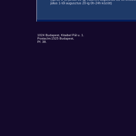
július 1-től augusztus 20-ig 0h-24h között)
1024 Budapest, Kitaibel Pál u. 1.
Postacím:1525 Budapest,
Pf. 38.