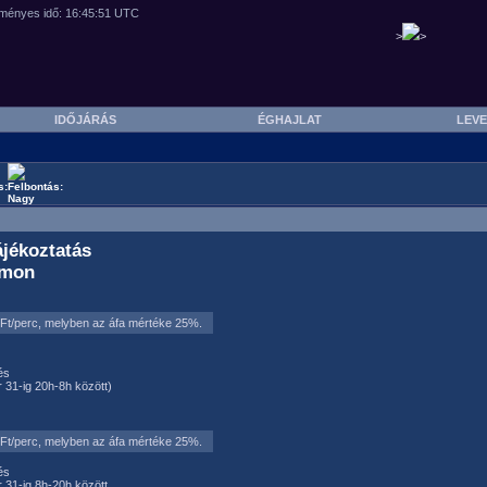
>
>
IDŐJÁRÁS
ÉGHAJLAT
LEVE
ájékoztatás
ámon
5 Ft/perc, melyben az áfa mértéke 25%.
és
er 31-ig 20h-8h között)
5 Ft/perc, melyben az áfa mértéke 25%.
és
er 31-ig 8h-20h között,