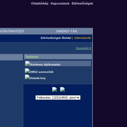
Oldaltérkép
Kapcsolatok
Elérhetőségek
GŐKÖRNYEZET
ISMERET-TÁR
Elérhetőségek főoldal
Információk
|
Copyright ©
Tartalom
Telefonos tájékoztatás
OMSZ azonosítók
Oldaltérkép