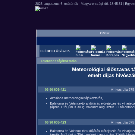
OMSZ
ELÉRHETŐSÉGEK
Telefonos tájékoztatás
Meteorológiai élőszavas t
emelt díjas hívósz
06 90 603-421
A hívás díja 37
Általános meteorológiai tájékoztatás,
Balatonra és Velence-tóra időjárás előrejelzés és viharjelz
(április 1-től június 30-ig, valamint augusztus 21-től októb
06 90 603-423
A hívás díja 37
Balatonra és Velence-tóra időjárás előrejelzés és viharjelz
(április 1-től június 30-ig, valamint augusztus 21-től októb