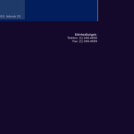
2010. február 23.
Elérhetőségek:
Telefon: (1) 346-4600
Fax: (1) 346-4669