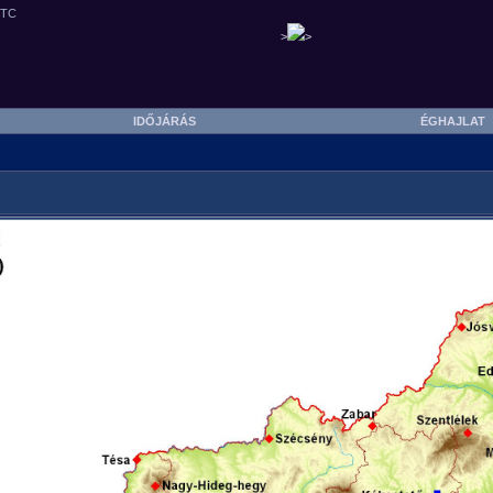
>
>
IDŐJÁRÁS
ÉGHAJLA