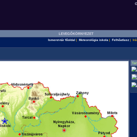
O
T
LEVEGŐKÖRNYEZET
Ismeret-tár főoldal
Meteorológia iskola
Felhőatlasz
Ir
|
|
|
Tar