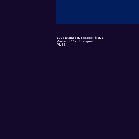
1024 Budapest, Kitaibel Pál u. 1.
Postacím:1525 Budapest,
Pf. 38.