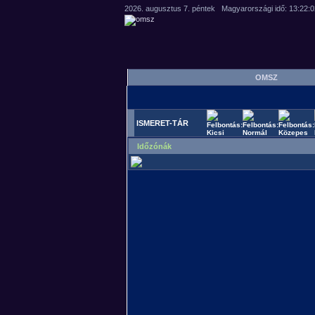
OMSZ
ISMERET-TÁR
Időzónák