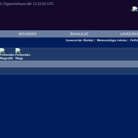
>
IDŐJÁRÁS
ÉGHAJLAT
LEVEGŐK
Ismeret-tár főoldal
Meteorológia iskola
Felh
|
|