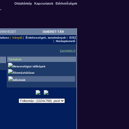
Oldaltérkép
Kapcsolatok
Elérhetőségek
>
ÖRNYEZET
ISMERET-TÁR
őatlasz
Iránytű
Érdekességek, tanulmányok
EISZ
|
|
|
Honlaptemető
|
Copyright ©
Tartalom
Meteorológiai időképek
Állomáshálózat
Időzónák