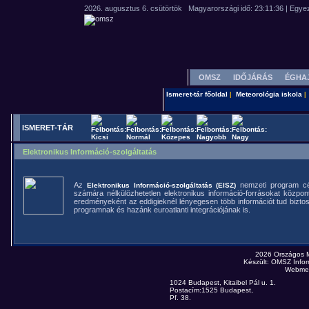
OMSZ
IDŐJÁRÁS
ÉGHA
Ismeret-tár főoldal
Meteorológia iskola
|
|
ISMERET-TÁR
Elektronikus Információ-szolgáltatás
Az
nemzeti program cél
Elektronikus Információ-szolgáltatás (EISZ)
számára nélkülözhetetlen elektronikus információ-forrásokat központ
eredményeként az eddigieknél lényegesen több információt tud biztosít
programnak és hazánk euroatlanti integrációjának is.
2026 Országos 
Készült: OMSZ Infor
Webmes
1024 Budapest, Kitaibel Pál u. 1.
Postacím:1525 Budapest,
Pf. 38.