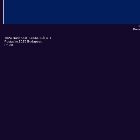
Kész
1024 Budapest, Kitaibel Pál u. 1.
Postacím:1525 Budapest,
Pf. 38.