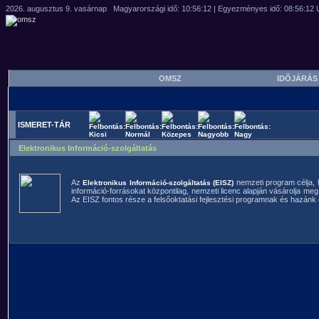
OMSZ
IDŐJÁRÁ
ISMERET-TÁR
Elektronikus Információ-szolgáltatás
Az
nemzeti program célja, 
Elektronikus Információ-szolgáltatás (EISZ)
információ-forrásokat központilag, nemzeti licenc alapján vásárolja me
Az EISZ fontos része a felsőoktatási fejlesztési programnak és hazánk eu