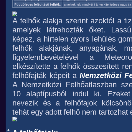
Függőleges felépítésű felhők,
amelyeknek mindkét irányú kiterjedése nagy (a 
A felhők alakja szerint azoktól a fi
amelyek létrehozták őket. Lassú 
képez, a hirtelen gyors lehűlés gom
felhők alakjának, anyagának, m
figyelembevételével a Meteorol
elkészítette a felhők összesített r
felhőfajták képeit a
Nemzetközi Fe
A Nemzetközi Felhőatlaszban szer
10 alaptípusból indul ki. Ezeket
nevezik és a felhőfajok kölcsönö
tehát egy adott felhő nem tartozhat 
3.