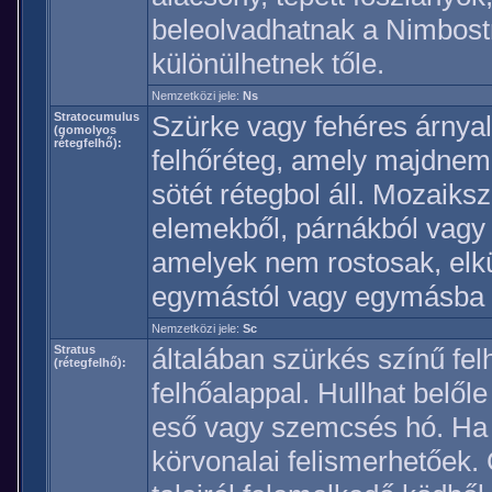
beleolvadhatnak a Nimbostr
különülhetnek tőle.
Nemzetközi jele:
Ns
Stratocumulus
Szürke vagy fehéres árnyal
(gomolyos
rétegfelhő):
felhőréteg, amely majdne
sötét rétegbol áll. Mozaiks
elemekből, párnákból vagy 
amelyek nem rostosak, elk
egymástól vagy egymásba 
Nemzetközi jele:
Sc
Stratus
általában szürkés színű fel
(rétegfelhő):
felhőalappal. Hullhat belőle
eső vagy szemcsés hó. Ha a
körvonalai felismerhetőek. 