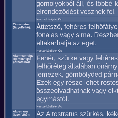
gomolyokból áll, és többé
elrendeződést vesznek fel.
Nemzetközi jele:
Cc
Cirrostratus
Áttetsző, fehéres felhőfátyo
(fátyolfelhő):
fonalas vagy sima. Részb
eltakarhatja az eget.
Nemzetközi jele:
Cs
Altomcumulus
Fehér, szürke vagy fehéres 
(gomolyfelhő,
párnafelhő):
felhőréteg általában önárn
lemezek, gömbölyded párn
Ezek egy része lehet rosto
összeolvadhatnak vagy elk
egymástól.
Nemzetközi jele:
Ac
Altostratus
Az Altostratus szürkés, kék
(lepelfelhő):