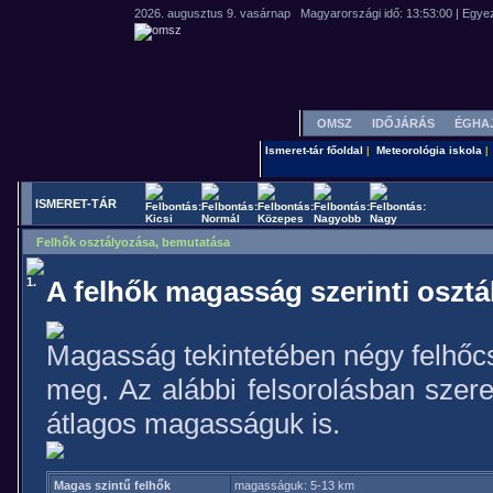
OMSZ
IDŐJÁRÁS
ÉGHA
Ismeret-tár főoldal
Meteorológia iskola
|
|
ISMERET-TÁR
Felhők osztályozása, bemutatása
1.
A felhők magasság szerinti osztá
Magasság tekintetében négy felhőc
meg. Az alábbi felsorolásban szer
átlagos magasságuk is.
Magas szintű felhők
magasságuk: 5-13 km