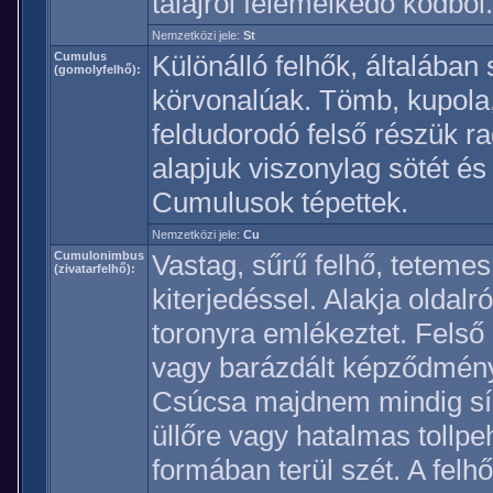
talajról felemelkedő ködből.
Nemzetközi jele:
St
Cumulus
Különálló felhők, általában
(gomolyfelhő):
körvonalúak. Tömb, kupola,
feldudorodó felső részük r
alapjuk viszonylag sötét és
Cumulusok tépettek.
Nemzetközi jele:
Cu
Cumulonimbus
Vastag, sűrű felhő, tetemes 
(zivatarfelhő):
kiterjedéssel. Alakja oldal
toronyra emlékeztet. Felső 
vagy barázdált képződmény
Csúcsa majdnem mindig sík,
üllőre vagy hatalmas tollp
formában terül szét. A felhő