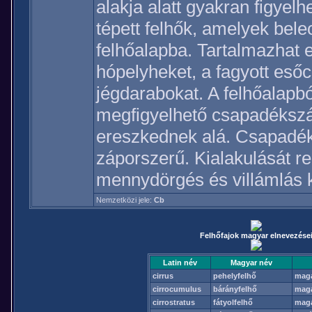
alakja alatt gyakran figyel
tépett felhők, amelyek bel
felhőalapba. Tartalmazhat 
hópelyheket, a fagyott eső
jégdarabokat. A felhőalapbó
megfigyelhető csapadékszál
ereszkednek alá. Csapadé
záporszerű. Kialakulását re
mennydörgés és villámlás k
Nemzetközi jele:
Cb
Felhőfajok magyar elnevezése
Latin név
Magyar név
cirrus
pehelyfelhő
mag
cirrocumulus
bárányfelhő
mag
cirrostratus
fátyolfelhő
mag