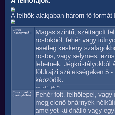
A felhőfajok:
A felhők alakjában három fő formát
Cirrus
Magas szintű, széttagolt fe
(pehelyfelhő):
rostokból, fehér vagy túlny
esetleg keskeny szalagokbó
rostos, vagy selymes, ezüs
lehetnek. Jégkristályokból 
földrajzi szélességeken 5
képződik.
Nemzetközi jele:
Ci
Cirrocumulus
Fehér folt, felhőlepel, vagy
(bárányfelhő):
megjelenő önárnyék nélküli
amelyet különálló vagy eg