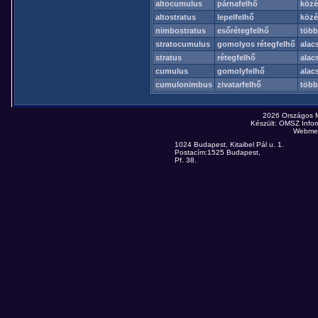
altocumulus
párnafelhő
közé
altostratus
lepelfelhő
közé
nimbostratus
esőrétegfelhő
több
stratocumulus
gomolyos rétegfelhő
alac
stratus
rétegfelhő
alac
cumulus
gomolyfelhő
alac
cumulonimbus
zivatarfelhő
több
2026 Országos 
Készült: OMSZ Infor
Webmes
1024 Budapest, Kitaibel Pál u. 1.
Postacím:1525 Budapest,
Pf. 38.