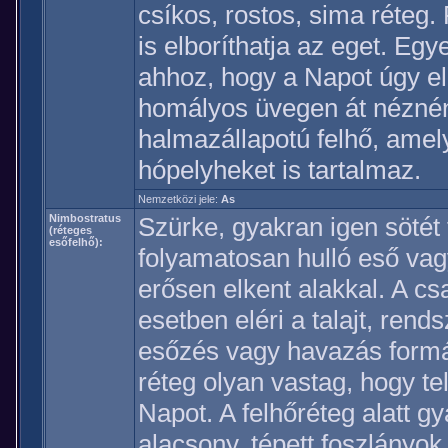
csíkos, rostos, sima réteg
is elboríthatja az eget. Egy
ahhoz, hogy a Napot úgy el
homályos üvegen át nézné
halmazállapotú felhő, ame
hópelyheket is tartalmaz.
Nemzetközi jele:
As
Nimbostratus
Szürke, gyakran igen sötét 
(réteges
esőfelhő):
folyamatosan hulló eső va
erősen elkent alakkal. A c
esetben eléri a talajt, rends
esőzés vagy havazás formá
réteg olyan vastag, hogy tel
Napot. A felhőréteg alatt 
alacsony, tépett foszlányo