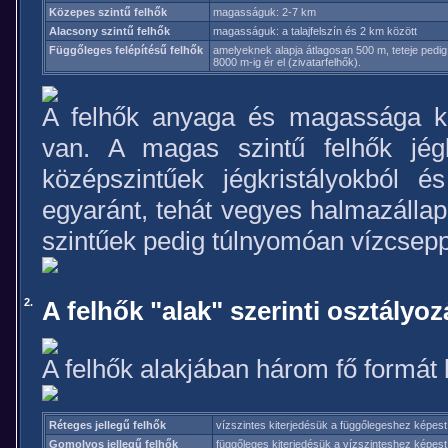
Közepes szintű felhők
magasságuk: 2-7 km
Alacsony szintű felhők
magasságuk: a talajfelszín és 2 km között
Függőleges felépítésű felhők
amelyeknek alapja átlagosan 500 m, teteje pedig
8000 m-ig ér el (zivatarfelhők).
A felhők anyaga és magassága kö
van. A magas szintű felhők jégkr
középszintűek jégkristályokból és
egyaránt, tehát vegyes halmazállap
szintűek pedig túlnyomóan vízcsepp
2.
A felhők "alak" szerinti osztályoz
A felhők alakjában három fő formát
Réteges jellegű felhők
vízszintes kiterjedésük a függőlegeshez képes
Gomolyos jellegű felhők
függőleges kiterjedésük a vízszinteshez képes