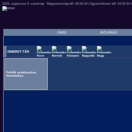
OMSZ
IDŐJÁRÁS
ISMERET-TÁR
Felhők osztályozása,
bemutatása