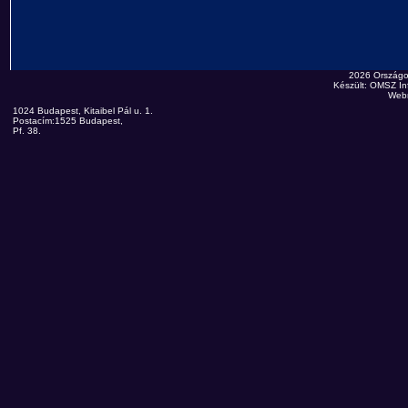
2026 Országo
Készült: OMSZ Inf
Web
1024 Budapest, Kitaibel Pál u. 1.
Postacím:1525 Budapest,
Pf. 38.