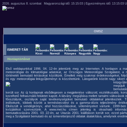
OMSZ
ISMERET-TÁR
Honlaptörténet
Első weblapunkkal 1996. 04. 12-én jelentünk meg az Interneten. A honlapon a mag
meteorológiai és klimatológiai adatokat, az Országos Meteorológiai Szolgálatot, a
történetét bemutató leírásokat közöltünk. Emellett még szakmai érdekességeket, foly
és egy meteorológiai linkgyűjteményt is közzétettünk. Látogatóink között nagy sikert a
képgyű
megúj
bemutatás
került sor. Az új honlapnak elsődlegesen a megjelenése változott; esztétikusabb, ko
kezelhető felhasználói felületet kapott. A látvány megújítása mellett tartalmi változások 
főosztályok, osztályok saját tevékenységüket bemutató oldalakkal jelentkeztek. T
indítottunk, többek között a termésbecslést és a gamma-dózis teljesítmény értéke
Elkészült a vendégkönyv, ahol hozzászólásokat, véleményeket vártunk. 1999-be
kvízjátékot szerveztünk. A www.met.hu címen jelenleg is olvasható információ
bemutatkozására 2001. 03. 22-én, az Utazás 2001. kiállításon került sor, ezzel pá
meg a Szolgálatot bemutató és az ismeretterjesztő oldalak átalakítása, amelynek eredmé