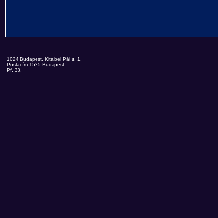
1024 Budapest, Kitaibel Pál u. 1.
Postacím:1525 Budapest,
Pf. 38.