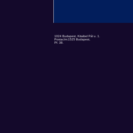
1024 Budapest, Kitaibel Pál u. 1.
Postacím:1525 Budapest,
Pf. 38.