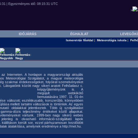
>
IDŐJÁRÁS
ÉGHAJLAT
LEVEGŐK
Ismeret-tár főoldal
Meteorológia iskola
Felh
|
|
 az Interneten. A honlapon a magyarországi aktuális
gos Meteorológiai Szolgálatot, a magyar meteorológia
 még szakmai érdekességeket, folyóirat-szemelvényeket
. Látogatóink között nagy sikert aratott Felhőatlasz c.
képgyűjteményünk is.
A
megújult webkikötő
bemutatására 1997. 11. 01-én
nése változott; esztétikusabb, korszerűbb, könnyebben
újítása mellett tartalmi változások is történtek. Az egyes
utató oldalakkal jelentkeztek. Több új szolgáltatást
 gamma-dózis teljesítmény értékeket közlő allapokat.
 véleményeket vártunk. 1999-ben nagy sikerű webes
lenleg is olvasható információ-szolgáltató lapok
kiállításon került sor, ezzel párhuzamosan kezdődött
dalak átalakítása, amelynek eredménye a http://met.hu.