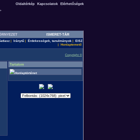
Oldaltérkép
Kapcsolatok
Elérhetőségek
>
ÖRNYEZET
ISMERET-TÁR
őatlasz
Iránytű
Érdekességek, tanulmányok
EISZ
|
|
|
Honlaptemető
|
Copyright ©
Tartalom
Honlaptörténet