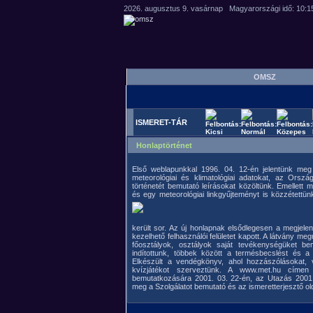
OMSZ
ISMERET-TÁR
Honlaptörténet
Első weblapunkkal 1996. 04. 12-én jelentünk meg
meteorológiai és klimatológiai adatokat, az Orszá
történetét bemutató leírásokat közöltünk. Emellett
és egy meteorológiai linkgyűjteményt is közzétettünk
került sor. Az új honlapnak elsődlegesen a megjele
kezelhető felhasználói felületet kapott. A látvány meg
főosztályok, osztályok saját tevékenységüket bem
indítottunk, többek között a termésbecslést és a
Elkészült a vendégkönyv, ahol hozzászólásokat,
kvízjátékot szerveztünk. A www.met.hu címen je
bemutatkozására 2001. 03. 22-én, az Utazás 2001. 
meg a Szolgálatot bemutató és az ismeretterjesztő ol