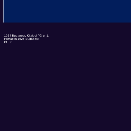
1024 Budapest, Kitaibel Pál u. 1.
Postacím:1525 Budapest,
Pf. 38.