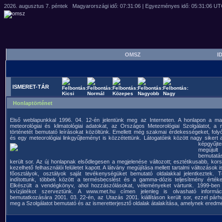
OMSZ
ID
ISMERET-TÁR
Honlaptörténet
Első weblapunkkal 1996. 04. 12-én jelentünk meg az Interneten. A honlapon a mag
meteorológiai és klimatológiai adatokat, az Országos Meteorológiai Szolgálatot, a
történetét bemutató leírásokat közöltünk. Emellett még szakmai érdekességeket, foly
és egy meteorológiai linkgyűjteményt is közzétettünk. Látogatóink között nagy sikert a
képgyű
megúj
bemutatás
került sor. Az új honlapnak elsődlegesen a megjelenése változott; esztétikusabb, ko
kezelhető felhasználói felületet kapott. A látvány megújítása mellett tartalmi változások 
főosztályok, osztályok saját tevékenységüket bemutató oldalakkal jelentkeztek. T
indítottunk, többek között a termésbecslést és a gamma-dózis teljesítmény értéke
Elkészült a vendégkönyv, ahol hozzászólásokat, véleményeket vártunk. 1999-be
kvízjátékot szerveztünk. A www.met.hu címen jelenleg is olvasható információ
bemutatkozására 2001. 03. 22-én, az Utazás 2001. kiállításon került sor, ezzel pá
meg a Szolgálatot bemutató és az ismeretterjesztő oldalak átalakítása, amelynek eredmé