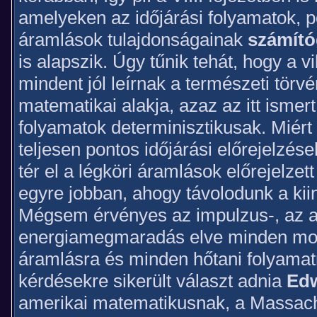
amelyeken az időjárási folyamatok, p
áramlások tulajdonságainak
számító
is alapszik. Úgy tűnik tehát, hogy a 
mindent jól leírnak a természeti törv
matematikai alakja, azaz az itt ismer
folyamatok determinisztikusak. Miért
teljesen pontos időjárási előrejelzése
tér el a légköri áramlások előrejelzet
egyre jobban, ahogy távolodunk a kiin
Mégsem érvényes az impulzus-, az a
energiamegmaradás elve minden mo
áramlásra és minden hőtani folyamat
kérdésekre sikerült választ adnia
Edw
amerikai matematikusnak, a Massach