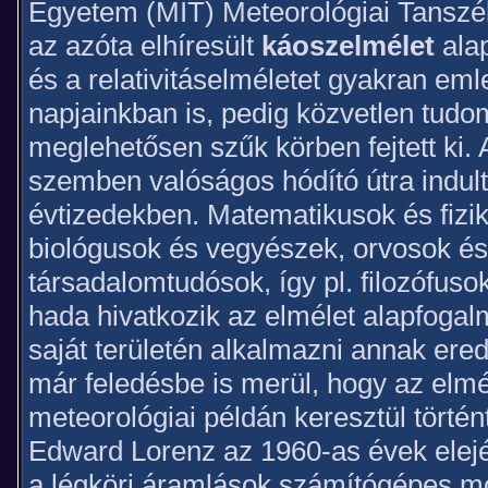
Egyetem (MIT) Meteorológiai Tanszé
az azóta elhíresült
káoszelmélet
alap
és a relativitáselméletet gyakran em
napjainkban is, pedig közvetlen tud
meglehetősen szűk körben fejtett ki.
szemben valóságos hódító útra indult
évtizedekben. Matematikusok és fizik
biológusok és vegyészek, orvosok és
társadalomtudósok, így pl. filozófus
hada hivatkozik az elmélet alapfogal
saját területén alkalmazni annak ere
már feledésbe is merül, hogy az elmé
meteorológiai példán keresztül történ
Edward Lorenz az 1960-as évek elejé
a légköri áramlások számítógépes mo