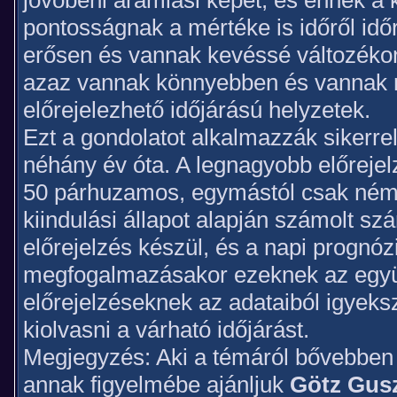
jövőbeni áramlási képet, és ennek a k
pontosságnak a mértéke is időről idő
erősen és vannak kevéssé változéko
azaz vannak könnyebben és vannak
előrejelezhető időjárású helyzetek.
Ezt a gondolatot alkalmazzák sikerre
néhány év óta. A legnagyobb előreje
50 párhuzamos, egymástól csak ném
kiindulási állapot alapján számolt s
előrejelzés készül, és a napi prognóz
megfogalmazásakor ezeknek az együ
előrejelzéseknek az adataiból igyek
kiolvasni a várható időjárást.
Megjegyzés: Aki a témáról bővebben 
annak figyelmébe ajánljuk
Götz Gusz