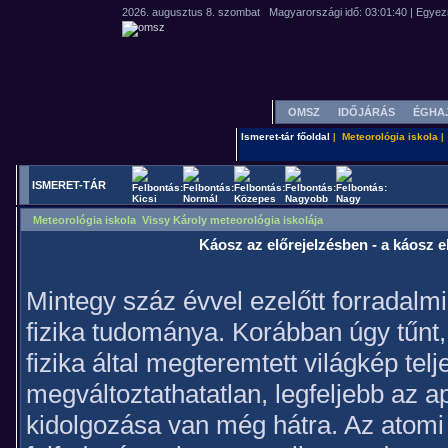
OMSZ
IDŐJÁRÁS
ÉGHA
Ismeret-tár főoldal
Meteorológia iskola
|
|
ISMERET-TÁR
Meteorológia iskola Vissy Károly meteorológia iskolája
Káosz az előrejelzésben - a káosz e
Mintegy száz évvel ezelőtt forradalmi 
fizika tudománya. Korábban úgy tűnt,
fizika által megteremtett világkép telj
megváltoztathatatlan, legfeljebb az a
kidolgozása van még hátra. Az atomi