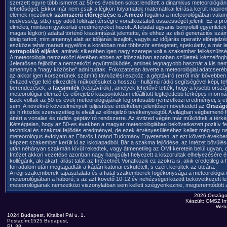
szerzett egyre több ismeret az 50-es években sokat lendített a dinamikus meteorológiá
lehetőséget. Ekkor már nem csak a légköri folyamatok matematikai leírása került napir
elemek mezőinek
számszerű előrejelzése
is. A
mező
fogalma a meteorológiában valame
nedvesség, stb.) egy adott földrajzi térségre vonatkoztatott összességét jelenti. Ez a
elméleti, mintsem gyakorlati eredményeket hozott. A feladat ugyanis bonyolult egyenlete
magas légköri) adattal történő kiszámítását jelentette, és ehhez az első generációs sz
ideig tartott, mint amennyi alatt az időjárás lezajlott, vagyis az időjárás operatív előrejel
eszköze tehát maradt egyelőre a korábban már többször emlegetett, spekulatív, a már le
extrapoláló eljárás
, aminek sikerében igen nagy szerepe volt a szakember felkészültség
A meteorológia nemzetközi életében ebben az időszakban azonban születtek kézzelfoghat
Jelentősen fejlődött a nemzetközi együttműködés, aminek legnagyobb hasznát a kis nemz
amennyit a "nagy közösbe" adni tudtak. Fokozatosan átvette a meteorológiai adatcseréb
az akkor igen korszerűnek számító távközlési eszköz: a géptávíró (erről már bővebben e
évtized vége felé elkezdték működésüket a hosszú - hullámú rádió segítségével képi, te
berendezések, a
facsimilék
(képtávírók), amelyek lehetővé tették, hogy a kisebb orsz
meteorológiai elemző és előrejelző központokban előállított legfejlettebb térképes inform
Ezek voltak az 50-es évek meteorológiájának legfontosabb nemzetközi eredményei, s ett
sem. A növekvő követelmények teljesítése érdekében jelentősen növekedett az
Országo
és hírközlés szervezetileg is elvált az előrejelző tevékenységtől. A világban végbemen
áttért a vonalas és rádiós géptávíró rendszerre. Az évtized végén már működtek a térké
Kétségtelen, hogy az 50-es években a magyar meteorológiában bekövetkezett pozitív f
technikai és szakmai fejlődés eredményei, de ezek érvényesüléséhez kellett még egy n
meteorológus évfolyam az Eötvös Lóránd Tudomány Egyetemen, az ezt követő években, egé
képzett szakember került ki az iskolapadból. Bár a szakma fejlődése, az Intézet bővül
után néhányan szakmán kívül rekedtek, vagy átmenetileg az OMI keretein belül ugyan,
Intézet akkori vezetése azonban nagy hangsúlyt helyezett a kiszorultak elhelyezésére és
kollégánk, aki akart, állást talált az Intézetnél. Vonatkozik ez azokra is, akik eredetileg
forradalom után megtagadták a kádári katonai eskütételt, s ezért kerültek az utcára.
A régi szakemberek tapasztalata és a fiatal szakemberek fogékonysága a meteorológia ú
meteorológiában a háború, s az azt követő 10-12 év nehézségei között bekövetkezett 
meteorológiának nemzetközi viszonylatban sem kellett szégyenkeznie, megteremtődött a
2026 Országo
Készült: OMSZ Inf
Web
1024 Budapest, Kitaibel Pál u. 1.
Postacím:1525 Budapest,
Pf. 38.