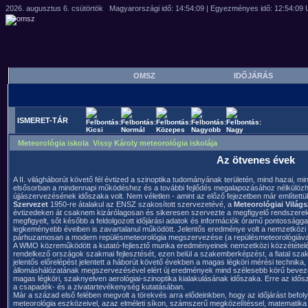
OMSZ
IDŐJÁRÁS
ISMERET-TÁR
Meteorológia iskola Vissy Károly meteorológia iskolája
Az ötvenes évek
A II. világháborút követő fél évtized a szinoptika tudományának területén, mind hazai, 
elsősorban a mindennapi működéshez és a további fejlődés megalapozásához nélkülöz
újjászervezésének időszaka volt. Nem véletlen - amint az előző fejezetben már említett
Szervezet
1950-re átalakul az ENSZ szakosított szervezetévé, a
Meteorológiai Világs
évtizedeken át csaknem kizárólagosan és sikeresen szervezte a megfigyelő rendszerek 
megfigyelt, sőt később a feldolgozott időjárási adatok és információk óramű pontosság
legkeményebb éveiben is zavartalanul működött. Jelentős eredménye volt a nemzetközi p
párhuzamosan a modern repülésmeteorológia megszervezése (a repülésmeteorológiával 
A WMO közreműködött a kutató-fejlesztő munka eredményeinek nemzetközi közzétételéb
rendelkező országok szakmai fejlesztését, ezen belül a szakemberképzést, a fiatal sz
jelentős előrelépést jelentett a háborút követő években a magas légköri mérési technik
állomáshálózatának megszervezésével elért új eredmények mind szélesebb körű bevezet
magas légköri, szaknyelven aerológiai-szinoptika kialakulásának időszaka. Erre az idő
a csapadék- és a zivatartevékenység kutatásában.
Már a század első felében megvolt a törekvés arra elődeinkben, hogy az időjárást befolyá
meteorológia eszközeivel, azaz elméleti síkon, számszerű megközelítéssel, matematika e