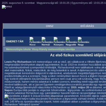
OMSZ
IDŐJÁRÁS
ISMERET-TÁR
Meteorológia iskola Vissy Károly meteorológia iskolája
Az első fizikus szemléletű időjárá
Lewis Fry Richardson
brit meteorológus volt az első, aki vállalkozott a Vilhelm Bjerknes 
megmaradási törvényeken alapuló egyenleteket, és az 1910-es években hozzálátott a
Ha tudománytörténeti szempontból értékeljük, Richardsonnál nem találhattunk volna alk
alatt matematikát, fizikát, statisztikát, de még botanikát is tanult. A diplomaszerzés utáni
megoldásának keresérére dolgozott ki eljárásokat, amelyeknek megoldásfüggvénye nem ír
predesztrinálta arra a szerepre, hogy a siker reményében lásson hozzá a légköri mo
Egy konkrét előrejelzés kiszámításához persze nem csak arra volt szükség, hogy Rich
módszertanát, hanem mérési adatokat is kellett szerezni, lehetőleg minél nagyobb terüle
nevével találkozunk, aki a Lipcsei Egyetem vendégprofesszoraként javasolta egy egység
Ebből az adatgyűjteményből választotta ki Richardson az
1910. május 20
-ai dátumot, a
Napon
Európa több pontján is végeztek hőmérséklet-, légnyomás- és szélméréseket a 
A mérési adatokat Richardson egy sakktáblához hasonló hálózat rácspontjaiban tekintett
közelítette a légkör 6 órával későbbi állapotának paramétereit.
A közelítő eljárás saj
középponti helyre tudta kiszámolni Richardson a légnyomás várható értékét. A több 
volt: 145 hPa-os nyomásváltozást kapott, holott valójában abban a pontban a légnyomás v
Richardson "előrejelző üzeme"