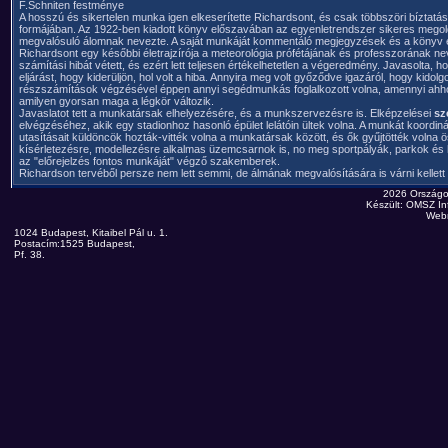
F.Schniten festménye
A hosszú és sikertelen munka igen elkeserítette Richardsont, és csak többszöri bíztatás
formájában. Az 1922-ben kiadott könyv előszavában az egyenletrendszer sikeres megold
megvalósuló álomnak nevezte. A saját munkáját kommentáló megjegyzések és a könyv e
Richardsont egy későbbi életrajzírója a meteorológia prófétájának és professzorának n
számítási hibát vétett, és ezért lett teljesen értékelhetetlen a végeredmény. Javasolta, 
eljárást, hogy kiderüljön, hol volt a hiba. Annyira meg volt győződve igazáról, hogy kidol
részszámítások végzésével éppen annyi segédmunkás foglalkozott volna, amennyi ahh
amilyen gyorsan maga a légkör változik.
Javaslatot tett a munkatársak elhelyezésére, és a munkszervezésre is. Elképzelései
sz
elvégzéséhez, akik egy stadionhoz hasonló épület lelátóin ültek volna. A munkát koordin
utasításait küldöncök hozták-vitték volna a munkatársak között, és ők gyűjtötték volna
kísérletezésre, modellezésre alkalmas üzemcsarnok is, no meg sportpályák, parkok é
az "előrejelzés fontos munkáját" végző szakemberek.
Richardson tervéből persze nem lett semmi, de álmának megvalósítására is várni kelle
2026 Országo
Készült: OMSZ Inf
Web
1024 Budapest, Kitaibel Pál u. 1.
Postacím:1525 Budapest,
Pf. 38.