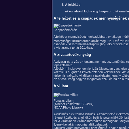
A lejtőköd
akkor alakul ki, ha egy hegyvonulat emelke
A felhőzet és a csapadék mennyiségének
Csapadékmérők
A felhőzet mennyiségét nyolcadokban, oktákban mérik
2
mennyiségét milliméterben adják meg. Ha 1 m
terület
csapadék szilárd halmazállapotú (hó), akkor felolvaszt
a víz aránya tehát 10:1-hez.
A zivatartevékenység
A
zivatar
és a
zápor
fogalma nem tévesztendő össze. 
tapasztalható.
A légkör mindig gyengén ionizált állapotban van, jel
kozmikus sugárzás következtében keletkeznek. Az iono
térben is változik. Általában a talajfelszín negatív töl
ez a feszültség nagyon megnövekszik, és ha ez a fesz
A villám
Fonalas villám
(A képet készítette: C.Clark,
NOAA Photo Library)
A villámlás elektromos kisülés. A zivatarfelhő elektrom
rétegei között és a felhőkön belül is potenciál-külön
fel. A villámlások villámcsatornákon mozognak. Megkülö
ilyenekkel akár naponta találkozhatunk.
A felületi villám közvetlenül nem látható, csak a felhőke