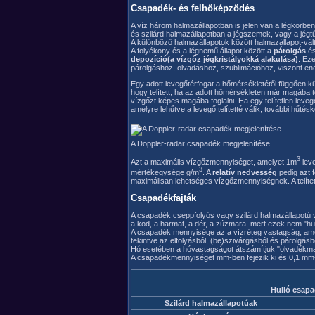
Csapadék- és felhőképződés
A víz három halmazállapotban is jelen van a légkörb
és szilárd halmazállapotban a jégszemek, vagy a jégt
A különböző halmazállapotok között halmazállapot-vált
A folyékony és a légnemű állapot között a
párolgás
é
depozíció(a vízgőz jégkristályokká alakulása)
. Ez
párolgáshoz, olvadáshoz, szublimációhoz, viszont ener
Egy adott levegőtérfogat a hőmérsékletétől függően 
hogy telített, ha az adott hőmérsékleten már magába
vízgőzt képes magába foglalni. Ha egy telítetlen leveg
amelyre lehűtve a levegő telítetté válik, további hűté
A Doppler-radar csapadék megjelenítése
3
Azt a maximális vízgőzmennyiséget, amelyet 1m
lev
3
mértékegysége g/m
. A
relatív nedvesség
pedig azt 
maximálisan lehetséges vízgőzmennyiségnek. A telíte
Csapadékfajták
A csapadék cseppfolyós vagy szilárd halmazállapotú víz
a köd, a harmat, a dér, a zúzmara, mert ezek nem "hul
A csapadék mennyisége az a vízréteg vastagság, amely
tekintve az elfolyásból, (be)szivárgásból és párolgás
Hó esetében a hóvastagságot átszámítjuk "olvadékm
A csapadékmennyiséget mm-ben fejezik ki és 0,1 mm
Hulló csap
Szilárd halmazállapotúak