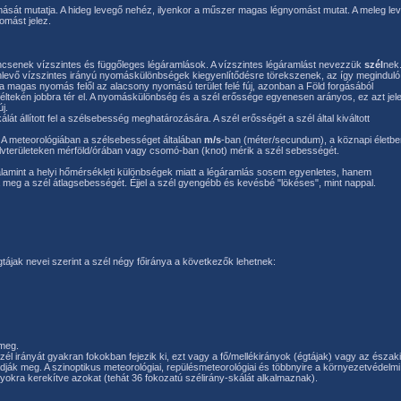
omását mutatja. A hideg levegő nehéz, ilyenkor a műszer magas légnyomást mutat. A meleg le
omást jelez.
incsenek vízszintes és függőleges légáramlások. A vízszintes légáramlást nevezzük
szél
nek
enlevő vízszintes irányú nyomáskülönbségek kiegyenlítődésre törekszenek, az így meginduló
 a magas nyomás felől az alacsony nyomású terület felé fúj, azonban a Föld forgásából
i féltekén jobbra tér el. A nyomáskülönbség és a szél erőssége egyenesen arányos, ez azt jele
j.
kálát állított fel a szélsebesség meghatározására. A szél erősségét a szél által kiváltott
k. A meteorológiában a szélsebességet általában
m/s
-ban (méter/secundum), a köznapi életbe
elvterületeken mérföld/órában vagy csomó-ban (knot) mérik a szél sebességét.
 valamint a helyi hőmérsékleti különbségek miatt a légáramlás sosem egyenletes, hanem
 meg a szél átlagsebességét. Éjjel a szél gyengébb és kevésbé "lökéses", mint nappal.
 égtájak nevei szerint a szél négy főiránya a következők lehetnek:
 meg.
l irányát gyakran fokokban fejezik ki, ezt vagy a fő/mellékirányok (égtájak) vagy az északi
ják meg. A szinoptikus meteorológiai, repülésmeteorológiai és többnyire a környezetvédelmi
yokra kerekítve azokat (tehát 36 fokozatú szélirány-skálát alkalmaznak).