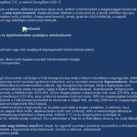
egőben 1°C, a nedves levegőben 0,65 °C.
ban csökken, előfordul azonban olyan eset, amikor a hőmérséklet a magassággal növekszik
k; a
talaj menti inverzió
. Kialakulásának feltétele a szélcsend és a derült, felhőtlen éjszaka.
zelében erős a lehűlés. A talaj menti inverzió, amely gyakran sűrű köddel jár, a nappali
 nap délelőttjén rendszerint feloszlik.
m-es léghőmérséklet szabályos mérőműszere
rható vagy már megfigyelt legmagasabb hőmérsékletet jelenti.
ó, illetve mért legalacsonyabb hőmérsékletét mutatja.
i középértéke.
ő részecskék sűrűsége a Föld tömegvonzása miatt a felszín közelében a legnagyobb, felfe
 légoszlop ezért nyomást gyakorol a felszínre, ezt a nyomást nevezzük
légnyomás
nak. Mivel
sékletváltozás következtében változik, egy levegőoszlop tömege, tehát a légnyomás sem
nyomásváltozás pedig mozgató rúgója a légkör hullámzásainak, áramlásainak. A légnyomás
gnyomás a földfelszínen 1013 hPa. 10 km magasságban a légnyomás már csak 225 hPa, aza
g mindössze 0,01 hPa, azaz a felszíni nyomás tízezred része. 800 km magasságban kezdő
adulnak a Föld tömegvonzásából és távoznak a világűr felé, de még 1000 km-es magasságb
ározni légkörünk felső határát.
mekkora lenne a légnyomás az észlelési pont alatt a tenger szintjében, 0 méteren, ha a
on alapuló fiktív érték, alkalmazására azért van szükség, mert a meteorológiai állomások
thatóság érdekében a légnyomás értékét 0 °C-ra és tengerszintre számítják át.
ül nő, délután pedig csökken. Ezt a jelenséget a Nap és a Hold állása okozza, és csak állan
mási vagy bárikus mező
nek hívjuk. Az egyenlő nyomású pontokat összekötve a térképeke
áthatók a légnyomási képződmények, köztük a ciklonok, anticiklonok.
eken jelölik.