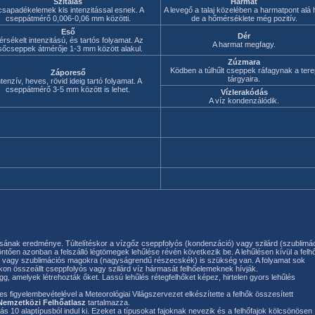
Szitálás
Harmat
csapadékelemek kis intenzitással esnek. A
A levegő a talaj közelében a harmatpont alá h
cseppátmérő 0,006-0,06 mm közötti.
de a hőmérséklete még pozitív.
Eső
Dér
rsékelt intenzitású, és tartós folyamat. Az
A harmat megfagy.
sőcseppek átmérője 1-3 mm között alakul.
Zúzmara
Ködben a túlhűlt cseppek ráfagynak a tere
Záporeső
tárgyaira.
ntenzív, heves, rövid ideig tartó folyamat. A
cseppátmérő 3-5 mm között is lehet.
Vízlerakódás
A víz kondenzálódik.
ásának eredménye. Túltelítéskor a vízgőz cseppfolyós (kondenzáció) vagy szilárd (szublimác
 döntően azonban a felszálló légtömegek lehűlése révén következik be. A lehűlésen kívül a felh
 vagy szublimációs magokra (nagyságrendű részecskék) is szükség van. A folyamat sok
on összeállt cseppfolyós vagy szilárd víz hármasát felhőelemeknek hívják.
 függ, amelyek létrehozták őket. Lassú lehűlés rétegfelhőket képez, hirtelen gyors lehűlés
 figyelembevételével a Meteorológiai Világszervezet elkészítette a felhők összesített
Nemzetközi Felhőatlasz
tartalmazza.
 10 alaptípusból indul ki. Ezeket a típusokat fajoknak nevezik és a felhőfajok kölcsönösen