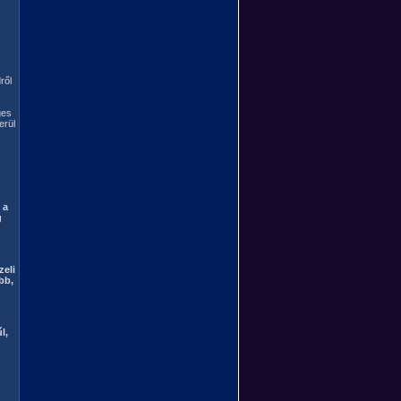
ről
ges
erül
 a
g
zeli
bb,
l,