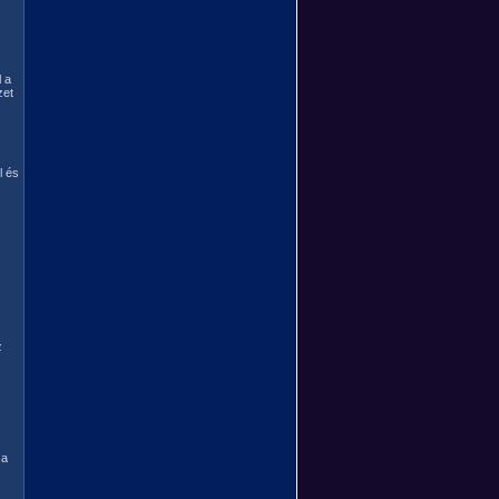
l a
zet
l és
z
 a