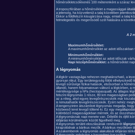
hőmérsékletcsökkenés 100 méterenként a száraz lev
A troposzférában a hőmérséklet a magassággal általá
a jelenség, ha közvetlenül a talaj közelében jelentkezi
Ekkor a földfelszín kisugárzása nagy, emiatt a talaj kö
felmelegedés és megerősödő szél hatására a következő
A 2 
Maximumhőmérséklet:
A maximumhőmérséklet az adott időszakban vá
Minimumhőmérséklet:
A minimumhőmérséklet az adott időszak várhat
Napi középhőmérséklet:
a hőmérséklet nap
A légnyomás
A légkör vastagsága nehezen meghatározható, a leveg
gyorsan ritkul. Egy területegység fölött elhelyezkedő
levegő sűrűsége fizikai hatások, elsősorban a hőmér
állandó, hanem folyamatosan változó a légkörben, a 
mértékegysége a hPa (hectopasquall). Az átlagos lé
felszíni légnyomás 1 része, 80 km magasságban pedi
az a réteg, ahol egyes levegőrészecskék már kiszab
is kimutathatók levegőrészecskék. Ezért nehéz meghat
A tengerszintre átszámított légnyomás megadja, hogy 
közbeeső teret levegő töltené ki. Ez egy megállapodás
különböző magasságokban mérnek, és az összehasonlí
A légnyomásnak napi menete van. Délelőtt és éjfél kör
időjárási körülmények között figyelhető meg.
A légnyomás területi eloszlásának rendszerét
légnyo
kirajzolódnak a bárikus mezők. A bárikus mezőkben l
A szakemberek a légnyomás alakulását időjárási térkép
A légnyomás mérésére a barométert használjuk.