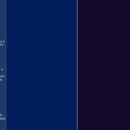
Ha a
 és
s a
kben
k.
bb
adul