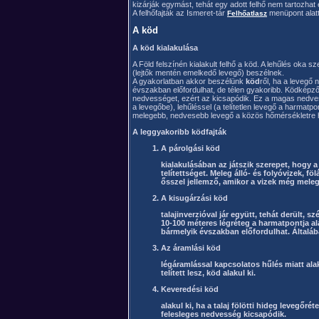
kizárják egymást, tehát egy adott felhő nem tartozhat
A felhőfajták az Ismeret-tár
menüpont alatt
Felhőatlasz
A köd
A köd kialakulása
A Föld felszínén kialakult felhő a köd. A lehűlés oka sze
(lejtők mentén emelkedő levegő) beszélnek.
A gyakorlatban akkor beszélünk
köd
ről, ha a levegő
évszakban előfordulhat, de télen gyakoribb. Ködképző
nedvességet, ezért az kicsapódik. Ez a magas nedves
a levegőbe), lehűléssel (a telítetlen levegő a harmatpo
melegebb, nedvesebb levegő a közös hőmérsékletre hűl
A leggyakoribb ködfajták
A párolgási köd
kialakulásában az játszik szerepet, hogy 
telítettséget. Meleg álló- és folyóvizek, f
ősszel jellemző, amikor a vizek még melege
A kisugárzási köd
talajinverzióval jár együtt, tehát derült, s
10-100 méteres légréteg a harmatpontja al
bármelyik évszakban előfordulhat. Általába
Az áramlási köd
légáramlással kapcsolatos hűlés miatt alak
telített lesz, köd alakul ki.
Keveredési köd
alakul ki, ha a talaj fölötti hideg levegőr
felesleges nedvesség kicsapódik.