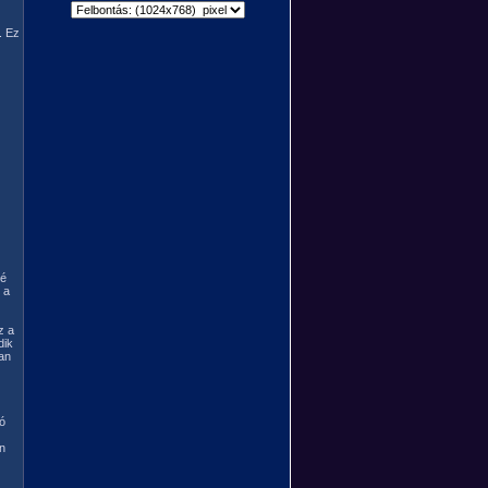
. Ez
lé
 a
z a
dik
an
dó
n