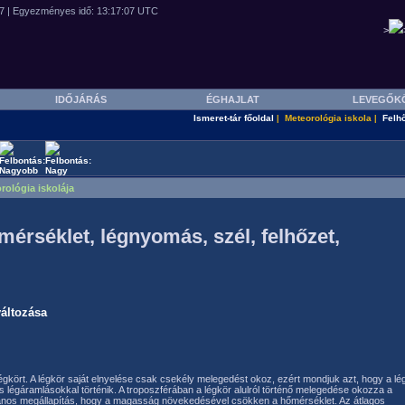
>
IDŐJÁRÁS
ÉGHAJLAT
LEVEGŐK
Ismeret-tár főoldal
Meteorológia iskola
Felh
|
|
rológia iskolája
érséklet, légnyomás, szél, felhőzet,
áltozása
légkört. A légkör saját elnyelése csak csekély melegedést okoz, ezért mondjuk azt, hogy a lé
es légáramlásokkal történik. A troposzférában a légkör alulról történő melegedése okozza a
ános megállapítás, hogy a magasság növekedésével csökken a hőmérséklet. Az átlagos