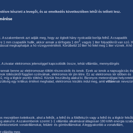
désre készteti a levegőt, és az emelkedés következtében lehűl és telített lesz.
 mérése
. A szakemberek azt adják meg, hogy az égbolt hány nyolcadát borítja felhő. A csapadék
3
re 1 mm csapadék hullik, akkor annak a térfogata 1 dm
, vagyis 1 liter folyadékról van szó. 
ással megkaphatjuk a hó vízegyenértékét. Körülbelül 10 liter hó felel meg 1 liter víznek. A hó
A zivatar elektromos jelenséggel kapcsolódik össze, tehát villámlás, mennydörgés
en vannak benne az elektromosan töltött részecskék és ionok. Ezek az ionok a napsugárzás é
k töltésüktől függően szétválnak, elektromos tér jön létre. Ez az elektromos tér időben és
tésű, míg a légkör pozitív töltésű. Köztük feszültség alakul ki. Bizonyos meteorológiai helyzete
ültség egy kritikus értéket meghalad, elektromos kisülés indul meg, amit
villám
nak nevezün
os mezejében keletkezik, ahol a felhők, a felhő és a földfelszín vagy a felhő és a légkör felső
bség alakul ki. A szakemberek szerint 1-1 villámlás alkalmával átlagosan 180 kWh energia szab
nböztetünk vonalvillámokat, felületi- és gömbvillámokat. A leggyakoribb a vonalvillám,
t világítja meg.