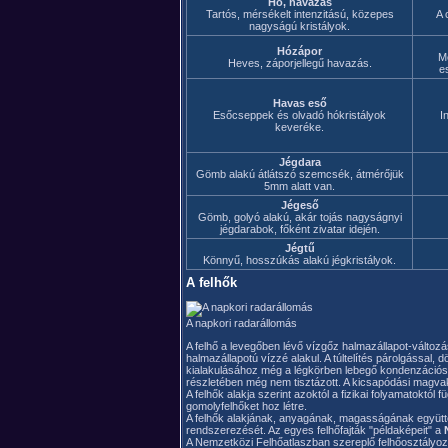
Hó, havazás
Tartós, mérsékelt intenzitású, közepes
A 
nagyságú kristályok.
Hózápor
Mé
Heves, záporjellegű havazás.
e
Havas eső
Esőcseppek és olvadó hókristályok
I
keveréke.
Jégdara
Gömb alakú átlátszó szemcsék, átmérőjük
5mm alatt van.
Jégeső
Gömb, golyó alakú, akár tojás nagyságnyi
jégdarabok, főként zivatar idején.
Jégtű
Könnyű, hosszúkás alakú jégkristályok.
A felhők
A napkori radarállomás
A felhő a levegőben lévő vízgőz halmazállapot-változ
halmazállapotú vízzé alakul. A túltelítés párolgással,
kialakulásához még a légkörben lebegő kondenzációs
részletében még nem tisztázott. A kicsapódási magvak
A felhők alakja szerint azoktól a fizikai folyamatoktól
gomolyfelhőket hoz létre.
A felhők alakjának, anyagának, magasságának együttes
rendszerezését. Az egyes felhőfajták "példaképeit" a
A Nemzetközi Felhőatlaszban szereplő felhőosztályozás