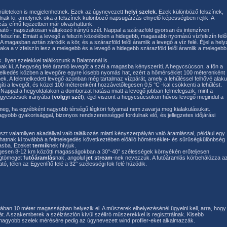
rületeken is megjelenhetnek. Ezek az úgynevezett
helyi szelek
. Ezek különböző felszínek,
nak ki, amelynek oka a felszínek különböző napsugárzás elnyelő képességben rejlik. A
zás című fejezetben már olvashattunk.
lható - napszakosan váltakozó irányú szél. Nappal a szárazföld gyorsan és intenzíven
 felszíne. Emiatt a levegő a felszín közelében a hidegebb, magasabb nyomású vízfelszín felő
magasban aztán záródik a kör, és a szárazföld felől áramlik a levegő a víz felé. Éjjel a hely
szaka a vízfelszín lesz a melegebb és a levegő a hidegebb szárazföld felől áramlik a melegebb
. Ilyen szelekkel találkozunk a Balatonnál is.
k ki. A hegység felé áramló levegőt a szél a magasba kényszeríti. A hegycsúcson, a főn a
z emelkedés közben a levegőre egyre kisebb nyomás hat, ezért a hőmérséklet 100 méterenként
nek. A felemelkedett levegő azonban még tartalmaz vízpárát, amely a lehűléssel felhővé alaku
gíti a levegőt, és közel 100 méterenként hozzávetőlegesen 0,5 °C -kal csökkenti a lehűlést.
. Nappal a hegyoldalakon a domborzat hatása miatt a levegő jobban felmelegszik, mint a
hegycsúcsok irányába (
völgyi szél
), éjjel viszont a hegycsúcsokon hűvös levegő megindul a
 meg, ha egyébként nagyobb térségű légköri folyamat nem zavarja meg kialakulásukat.
gyobb gyakorisággal, bizonyos rendszerességgel fordulnak elő, és jellegzetes időjárási
szt valamilyen akadállyal való találkozás miatti kényszerpályán való áramlással, például egy
atnak ki továbbá a felmelegedés következtében előálló hőmérséklet- és sűrűségkülönbség
gasba. Ezeket
termik
nek hívjuk.
legesen 8-12 km közötti magasságokban a 30°-40° szélességek környékén erőteljesen
égtömeget
futóáramlás
nak, angolul
jet stream
-nek nevezzük. A futóáramlás körbehálózza a
tó, télen az Egyenlítő felé a 32° szélességi fok felé húzódik.
talában 10 méter magasságban helyezik el. A műszerek elhelyezésénél ügyelni kell, arra, hogy
t. A szakemberek a szélzászlón kívül szélíró műszerekkel is regisztrálnak. Kisebb
agyobb szelek mérésére pedig az úgynevezett wind profiler-eket alkalmazzák.