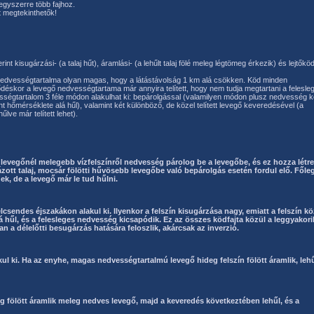
 egyszerre több fajhoz.
 megtekinthetők!
rint kisugárzási- (a talaj hűt), áramlási- (a lehűlt talaj fölé meleg légtömeg érkezik) és lejtőköd
 nedvességtartalma olyan magas, hogy a látástávolság 1 km alá csökken. Köd minden
déskor a levegő nedvességtartama már annyira telített, hogy nem tudja megtartani a felesle
ségtartalom 3 féle módon alakulhat ki: bepárolgással (valamilyen módon plusz nedvesség k
nt hőmérséklete alá hűl), valamint két különböző, de közel telített levegő keveredésével (a
ve már telített lehet).
a levegőnél melegebb vízfelszínről nedvesség párolog be a levegőbe, és ez hozza létre
ölázott talaj, mocsár fölötti hűvösebb levegőbe való bepárolgás esetén fordul elő. Főle
k, de a levegő már le tud hűlni.
zélcsendes éjszakákon alakul ki. Ilyenkor a felszín kisugárzása nagy, emiatt a felszín kö
á hűl, és a felesleges nedvesség kicsapódik. Ez az összes ködfajta közül a leggyakori
n a délelőtti besugárzás hatására feloszlik, akárcsak az inverzió.
ul ki. Ha az enyhe, magas nedvességtartalmú levegő hideg felszín fölött áramlik, lehű
éteg fölött áramlik meleg nedves levegő, majd a keveredés következtében lehűl, és a