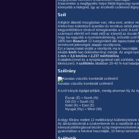
A barométer a megfigyelés helye fölötti légoszlop ny
könnyebb a hidegnél, így az érzékelő csökkenő légny
Szél
A légkör állandó mozgásban van, ritka eset, amikor n
A felszínen különböző áramlási és termikus okból jel
kiegyenlítődésre törekvő tömegáramlás a szél. A szél
származó eltérítő erő miatt ettől az iránytól az észak
hogy ha nagyobb a nyomáskülönbség, erősebb szél fú
1805-ben
Beaufort
12 kategóriából álló tapasztalati s
természeti jelenségek alapján osztályozta.
Ezt a tapasztalati skálát a vitorlázók ma is használjá
inkább
km/h
-ban (kilóméter/óra) mérjük. Az angol ny
1 m/s = 3,6 km/óra = 2,237 mérföld/óra
A talajfelszínnel és a tereptárgyakkal való súrlódás,
lökésszerű. A
széllökés
általában 20-40 %-kal haladja
Szélirány
Kanalas-zászlós kombinált szélmérő
A szél irányát égtájjal jelöljük, mindig ahonnan fúj. Az
	Észak (É) = North (N) 

	Dél (D) = South (S) 

	Kelet (K) = East (E) 

	Nyugat (Ny) = West (W) 

A négy főirány mellett 12 mellékirányt különböztetünk
Az ábrázolásoknál a szakemberek és a repülősök a szé
iránnyal jobbforgással bezárt szög megnevezésével ad
gyakorlatban a fokokat használják, 10 foknyi tartomán
Szélfajták