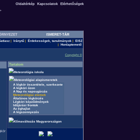
Oldaltérkép
Kapcsolatok
Elérhetőségek
>
ÖRNYEZET
ISMERET-TÁR
őatlasz
Iránytű
Érdekességek, tanulmányok
EISZ
|
|
|
Honlaptemető
|
Copyright ©
Tartalom
Meteorológia iskola
Meteorológiai alapismeretek
A légkör összetétele, szerkezete
A légköri ózon
A Nap és napsugárzás
Meteorológiai elemek
Általános légkörzés
Légköri képződmények
Időjárási frontok
Az éghajlat
A légszennyezés
Klímaváltozás Magyarországon
gkör