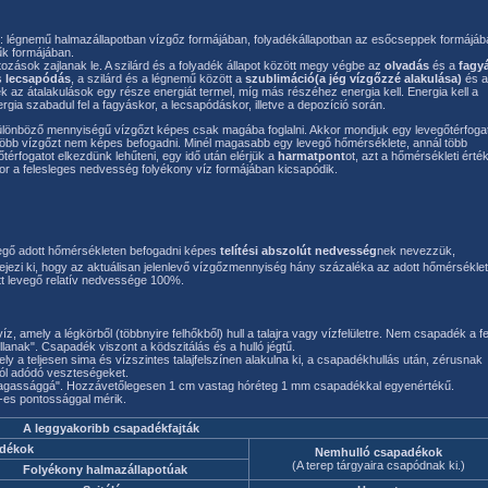
en: légnemű halmazállapotban vízgőz formájában, folyadékállapotban az esőcseppek formájáb
űk formájában.
ozások zajlanak le. A szilárd és a folyadék állapot között megy végbe az
olvadás
és a
fagy
s
lecsapódás
, a szilárd és a légnemű között a
szublimáció(a jég vízgőzzé alakulása)
és a
ek az átalakulások egy része energiát termel, míg más részéhez energia kell. Energia kell a
gia szabadul fel a fagyáskor, a lecsapódáskor, illetve a depozíció során.
különböző mennyiségű vízgőzt képes csak magába foglalni. Akkor mondjuk egy levegőtérfogat
 több vízgőzt nem képes befogadni. Minél magasabb egy levegő hőmérséklete, annál több
őtérfogatot elkezdünk lehűteni, egy idő után elérjük a
harmatpont
ot, azt a hőmérsékleti érték
skor a felesleges nedvesség folyékony víz formájában kicsapódik.
egő adott hőmérsékleten befogadni képes
telítési abszolút nedvesség
nek nevezzük,
fejezi ki, hogy az aktuálisan jelenlevő vízgőzmennyiség hány százaléka az adott hőmérsékle
tt levegő relatív nedvessége 100%.
, amely a légkörből (többnyire felhőkből) hull a talajra vagy vízfelületre. Nem csapadék a fe
lanak". Csapadék viszont a ködszitálás és a hulló jégtű.
 a teljesen sima és vízszintes talajfelszínen alakulna ki, a csapadékhullás után, zérusnak
ból adódó veszteségeket.
agassággá". Hozzávetőlegesen 1 cm vastag hóréteg 1 mm csapadékkal egyenértékű.
-es pontossággal mérik.
A leggyakoribb csapadékfajták
adékok
Nemhulló csapadékok
(A terep tárgyaira csapódnak ki.)
Folyékony halmazállapotúak