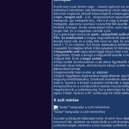
A szél nem csak térben nagy- , hanem egészen kis te
különböző mértékben való felmelegedése révén alakul
felszínek sugárzás elnyelő képességéről a Napsugár
A
tavi-, tengeri szél
- a tó-, tengerpartokon tapaszta
melegszik, így melegebb lesz, mint a tó vagy a tenger
melegebb, alacsony nyomású szárazföld felé áramlik. A 
fordított. A tenger, óceán nehezebben hűl le, ezért éj
tenger felé, és a magasban záródik a kör.
Ezt a jelenséget nevezzük
parti-, szárazföldi szél
nek
Főn- és bukószelek
a magas hegyvidékeknél alakulna
levegő irányt vált, és a völgy felé veszi az útját. A
közel 1 °C-ot csökken. Ezt hívjuk adiabatikus lehűlés
csapadék formájában lehull. A felszabaduló hő felmele
A
hegyvidéki szél
napszaktól függő irányú helyi szél
völgyekben. Emiatt a levegő a völgyekből áramlik a 
völgyek felé. Ezek a
hegyi szelek
.
A helyi szelek természetesen csak akkor figyelhetők
Léteznek olyan helyek, ahol bizonyos irányú szelek na
jellemzőkkel bírnak.
A legismertebb helyi szelek az alábbiak:
A légkör függőleges légáramlásai kialakulhatnak egyré
hegység emelőhatásakor. Emelkedő áramlások alakulh
miatt is. Ilyenkor a levegő szabadon emelkedik a ma
A troposzféra és a sztratoszféra határán hozzávető
megnövekszik a szélsebesség. Ezt a jelenséget és l
egész Földet. Nyáron a 40° szélességi fok fölött találha
A szél mérése
"Sodar" hangradar a szél méréséhez
A szelet szélzászló-hálózattal mérik. A mérő részt ál
környező fák, épületek ne módosítsák a szél áramlásá
szélsebességek mérésére a kézi kanalas szélmérőt, n