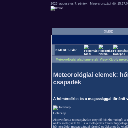
OMSZ
ISMERET-TÁR
Meteorológiai alapismeretek Vissy Károly meteo
Meteorológiai elemek: hőm
csapadék
A hőmérséklet és a magassággal történő v
Hőtérkép
Alapvetően a napsugárzást elnyelő felszín melegíti a 
alulról melegszik fel. Ez a melegedés főként függőleg
hőmérséklet magassággal történő csökkenését. Által