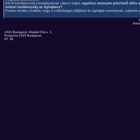
Két fő kérdésre kell a kutatásoknak választ kapni:
egyrészt mennyire jelezhető előre 
emberi tevékenység az éghajlatot?
Fontos kérdés továbbá, hogy a szélsőséges időjárási és éghajlati események, valamint 
Kész
1024 Budapest, Kitaibel Pál u. 1.
Postacím:1525 Budapest,
Pf. 38.