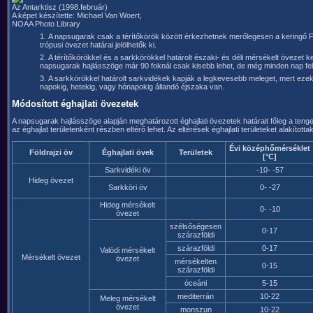
Az Antarktisz (1998.február)
A képet készítette: Michael Van Woert,
NOAA Photo Library
A napsugarak csak a térítőkörök között érkezhetnek merőlegesen a keringő Fö
trópusi övezet határai jelölhetők ki.
A térítőkörökkel és a sarkkörökkel határolt északi- és déli mérsékelt övezet ke
napsugarak hajlásszöge már 90 foknál csak kisebb lehet, de még minden nap fel
A sarkkörökkel határolt sarkvidékek kapják a legkevesebb meleget, mert ezek
napokig, hetekig, vagy hónapokig állandó éjszaka van.
Módosított éghajlati övezetek
A napsugarak hajlásszöge alapján meghatározott éghajlati övezetek határait főleg a ten
az éghajlat területenként részben eltérő lehet. Az eltérések éghajlati területeket alakította
Évi középhőmérséklet
Földrajzi öv
Éghajlati övek
Területek
[°C]
Sarkvidéki öv
-10- -57
Hideg övezet
Sarkköri öv
0- -27
Hideg mérsékelt
0- -10
övezet
szélsőségesen
0-17
szárazföldi
szárazföldi
0-17
Valódi mérsékelt
Mérsékelt övezet
övezet
mérsékelten
0-15
szárazföldi
óceáni
5-15
mediterrán
10-22
Meleg mérsékelt
övezet
monszun
10-22