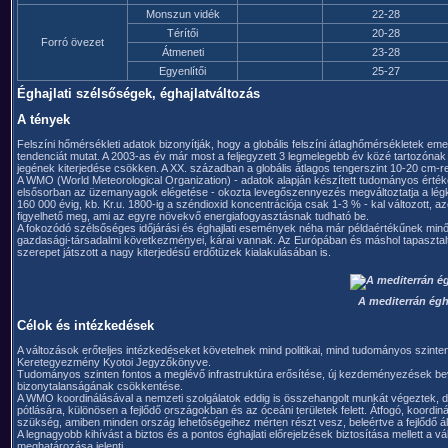
Monszun vidék
22-28
Térítői
20-28
Forró övezet
Átmeneti
23-28
Egyenlítői
25-27
Éghajlati szélsőségek, éghajlatváltozás
A tények
Felszíni hőmérsékleti adatok bizonyítják, hogy a globális felszíni átlaghőmérsékletek e
tendenciát mutat. A 2003-as év már most a feljegyzett 3 legmelegebb év közé tartozóna
jegének kiterjedése csökken. A XX. században a globális átlagos tengerszint 10-20 cm-re
A WMO (World Meteorological Organization) - adatok alapján készített tudományos érték
elsősorban az üzemanyagok elégetése - okozta levegőszennyezés megváltoztatja a légk
160 000 évig, kb. Kr.u. 1800-ig a széndioxid koncentrációja csak 1-3 % - kal változott, 
figyelhető meg, ami az egyre növekvő energiafogyasztásnak tudható be.
A fokozódó szélsőséges időjárási és éghajlati események néha már példaértékűnek min
gazdasági-társadalmi következményei, kárai vannak. Az Európában és máshol tapasztalt 
szerepet játszott a nagy kiterjedésű erdőtüzek kialakulásában is.
A mediterrán égh
Célok és intézkedések
A változások erőteljes intézkedéseket követelnek mind politikai, mind tudományos szinten
Keretegyezmény Kyotoi Jegyzőkönyve.
Tudományos szinten fontos a meglévő infrastruktúra erősítése, új kezdeményezések beve
bizonytalanságának csökkentése.
A WMO koordinálásával a nemzeti szolgálatok eddig is összehangolt munkát végeztek, de t
pótlására, különösen a fejlődő országokban és az óceáni területek felett. Átfogó, koordinál
szükség, amiben minden ország lehetőségeihez mérten részt vesz, beleértve a fejlődő ál
A legnagyobb kihívást a biztos és a pontos éghajlati előrejelzések biztosítása mellett a
meghatározása jelenti.