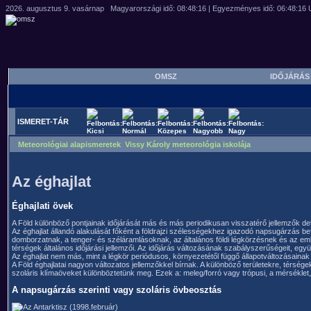
OMSZ
IDŐJÁRÁ
ISMERET-TÁR
Meteorológiai alapismeretek Vissy Károly meteorológia iskolája
Az éghajlat
Éghajlati övek
A Föld különböző pontjainak időjárását más és más periodikusan visszatérő jellemzők det
Az éghajlat állandó alakulását főként a földrajzi szélességekhez igazodó napsugárzás b
domborzatnak, a tenger- és széláramlásoknak, az általános földi légkörzésnek és az em
térségek általános időjárási jellemzői. Az időjárás változásának szabályszerűségeit, eg
Az éghajlat nem más, mint a légkör periódusos, környezetétől függő állapotváltozásainak
A Föld éghajlatai nagyon változatos jellemzőkkel bírnak. A különböző területekre, térség
szoláris klímaöveket különböztetünk meg. Ezek a: meleg/forró vagy trópusi, a mérséklet,
A napsugárzás szerinti vagy szoláris övbeosztás