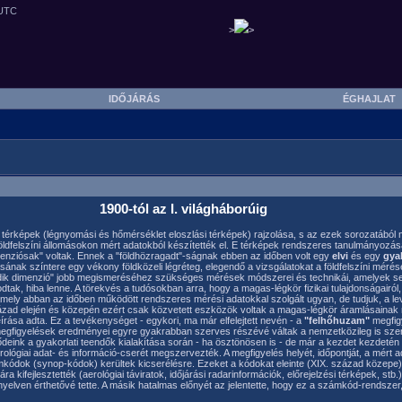
>
>
IDŐJÁRÁS
ÉGHAJLA
1900-tól az I. világháborúig
 térképek (légnyomási és hőmérséklet eloszlási térképek) rajzolása, s az ezek sorozatából meg
 földfelszíni állomásokon mért adatokból készítették el. E térképek rendszeres tanulmányo
enziósak" voltak. Ennek a "földhözragadt"-ságnak ebben az időben volt egy
elvi
és egy
gyak
ásának színtere egy vékony földközeli légréteg, elegendő a vizsgálatokat a földfelszíni mérés
ik dimenzió" jobb megismeréséhez szükséges mérések módszerei és technikái, amelyek segít
ak, hiba lenne. A törekvés a tudósokban arra, hogy a magas-légkör fizikai tulajdonságairó
 amely abban az időben működött rendszeres mérési adatokkal szolgált ugyan, de tudjuk, a 
zázad elején és közepén ezért csak közvetett eszközök voltak a magas-légkör áramlásainak m
írása adta. Ez a tevékenységet - egykori, ma már elfelejtett nevén - a
"felhőhuzam"
megfigy
megfigyelések eredményei egyre gyakrabban szerves részévé váltak a nemzetközileg is sze
i elődeink a gyakorlati teendők kialakítása során - ha ösztönösen is - de már a kezdet kezdeté
ógiai adat- és információ-cserét megszervezték. A megfigyelés helyét, időpontját, a mért ad
kódok (synop-kódok) kerültek kicserélésre. Ezeket a kódokat eleinte (XIX. század közepe) 
kifejlesztették (aerológiai táviratok, időjárási radarinformációk, előrejelzési térképek, st
nyelven érthetővé tette. A másik hatalmas előnyét az jelentette, hogy ez a számkód-rendszer,