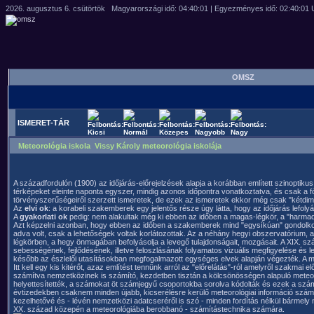
OMSZ
ISMERET-TÁR
Meteorológia iskola Vissy Károly meteorológia iskolája
A századfordulón (1900) az időjárás-előrejelzések alapja a korábban említett szinoptikus
térképeket eleinte naponta egyszer, mindig azonos időpontra vonatkoztatva, és csak a
törvényszerűségeiről szerzett ismeretek, de ezek az ismeretek ekkor még csak "kétdim
Az
elvi ok
: a korabeli szakemberek egy jelentős része úgy látta, hogy az időjárás lefoly
A
gyakorlati ok
pedig: nem alakultak még ki ebben az időben a magas-légkör, a "harmad
Azt képzelni azonban, hogy ebben az időben a szakemberek mind "egysíkúan" gondolkodt
adva volt, csak a lehetőségek voltak korlátozottak. Az a néhány hegyi obszervatórium,
légkörben, a hegy önmagában befolyásolja a levegő tulajdonságait, mozgásait. A XIX. s
sebességének, fejlődésének, illetve feloszlásának folyamatos vizuális megfigyelése és le
később az észlelői utasításokban megfogalmazott egységes elvek alapján végezték. A 
Itt kell egy kis kitérőt, azaz említést tennünk arról az "előrelátás"-ról amelyről szakma
számítva nemzetközinek is számító, kezdetben tisztán a kölcsönösségen alapuló meteorol
helyettesítették, a számokat öt számjegyű csoportokba sorolva kódolták és ezek a szám
évtizedekben csaknem minden újabb, kicserélésre kerülő meteorológiai információ számára 
kezelhetővé és - lévén nemzetközi adatcseréről is szó - minden fordítás nélkül bármely 
XX. század közepén a meteorológiába berobbanó - számítástechnika számára.