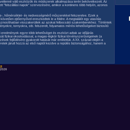
zvetlenné váló eszközök és módszerek alkalmazása terén bekövetkezett. Az
t "felszállási napok" szervezésére, amikor a kontinens több helyén, azonos
más-, hőmérséklet- és nedvességmérő műszerekkel felszerelve. Ezek a
övetően ejtőernyővel ereszkedtek le a földre. A megtalálót egy utasítás
rahasznosíthatóan visszakerültek az azokat felbocsátó szakemberekhez. Történtek
kre, tornyokra, stb. felszerelt, folyamatos mérési lehetőségeket biztosító
eti eredmények egyre több lehetőséget és eszközt adtak az időjárás
sát fizikai okoskodással, a magas-légkör fizikai törvényszerűségeinek (a
zések fejlődésére gyakorolt hatását már említettük. A XX. század elején a
retek járult hozzá az első naptól kezdve a repülés biztonságához, hanem a
ht
 2026