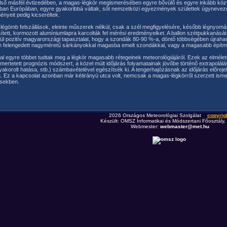
k első másfél évtizedében, a magas-légkör megismerésében egyre bővülő és egyre inkább kö
rban Európában, egyre gyakoribbá váltak, sőt nemzetközi egyezmények születtek úgynevezet
yeit pedig kicseréltek.
d-légömb felszállások, eleinte műszerek nélkül, csak a szél megfigyelésére, később légnyo
ett, kormozott alumíniumlapra karcolták fel mérési eredményeiket. A ballon szétpukkanását k
endkívül pozitív magyarországi tapasztalat, hogy a szondák 80-90 %-a, döntő többségében új
n felengedett nagyméretű sárkányokkal magasba emelt szondákkal, vagy a magasabb építménye
ával egyre többet tudtak meg a légkör magasabb rétegeinek meteorológiájáról. Ezek az elmél
ertetett prognózis módszert, a közel múlt időjárás folyamatainak jövőbe történő extrapolálá
orolt hatása, stb.) számbavételével egészítsék ki. A tengerhajózásnak az időjárás előrejel
. Ez a kapcsolat azonban már kétirányú utca volt, nemcsak a magas-légkörről szerzett isme
ésekben.
2026 Országos Meteorológiai Szolgálat
copyrig
Készült: OMSZ Informatikai és Módszertani Főosztály,
Webmester:
webmaster@met.hu