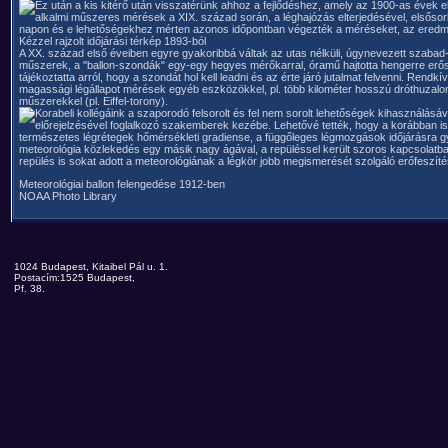
Ez után a kis kitérő után visszatérünk ahhoz a fejlődéshez, amely az 1900-as éve
alkalmi műszeres mérések a XIX. század során, a léghajózás elterjedésével, elsőso
napon és e lehetőségekhez mérten azonos időpontban végezték a méréseket, az eredmén
Kézzel rajzolt időjárási térkép 1893-ból
A XX. század első éveiben egyre gyakoribbá váltak az utas nélküli, úgynevezett szaba
műszerek, a "ballon-szondák" egy-egy hegyes mérőkarral, óramű hajtotta hengerre erősít
tájékoztatta arról, hogy a szondát hol kell leadni és az érte járó jutalmat felvenni. R
magassági légállapot mérések egyéb eszközökkel, pl. több kilométer hosszú dróthuzalo
műszerekkel (pl. Eiffel-torony).
Korabeli kollégáink a szaporodó felsorolt és fel nem sorolt lehetőségek kihasználás
előrejelzésével foglalkozó szakemberek kezébe. Lehetővé tették, hogy a korábban ism
természetes légrétegek hőmérsékleti gradiense, a függőleges légmozgások időjárásra gyak
meteorológia közlekedés egy másik nagy ágával, a repüléssel került szoros kapcsolatba
repülés is sokat adott a meteorológiának a légkör jobb megismerését szolgáló erőfeszít
Meteorológiai ballon felengedése 1912-ben
NOAA Photo Library
1024 Budapest, Kitaibel Pál u. 1.
Postacím:1525 Budapest,
Pf. 38.