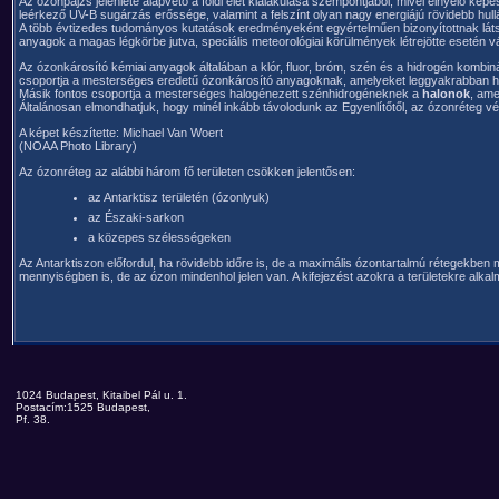
Az ózonpajzs jelenléte alapvető a földi élet kialakulása szempontjából, mivel elnyelő k
leérkező UV-B sugárzás erőssége, valamint a felszínt olyan nagy energiájú rövidebb hu
A több évtizedes tudományos kutatások eredményeként egyértelműen bizonyítottnak láts
anyagok a magas légkörbe jutva, speciális meteorológiai körülmények létrejötte esetén v
Az ózonkárosító kémiai anyagok általában a klór, fluor, bróm, szén és a hidrogén kombin
csoportja a mesterséges eredetű ózonkárosító anyagoknak, amelyeket leggyakrabban hűt
Másik fontos csoportja a mesterséges halogénezett szénhidrogéneknek a
halonok
, ame
Általánosan elmondhatjuk, hogy minél inkább távolodunk az Egyenlítőtől, az ózonréteg vék
A képet készítette: Michael Van Woert
(NOAA Photo Library)
Az ózonréteg az alábbi három fő területen csökken jelentősen:
az Antarktisz területén (ózonlyuk)
az Északi-sarkon
a közepes szélességeken
Az Antarktiszon előfordul, ha rövidebb időre is, de a maximális ózontartalmú rétegekbe
mennyiségben is, de az ózon mindenhol jelen van. A kifejezést azokra a területekre alk
1024 Budapest, Kitaibel Pál u. 1.
Postacím:1525 Budapest,
Pf. 38.