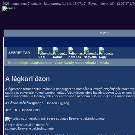
OMSZ
ISMERET-TÁR
Meteorológiai alapismeretek Vissy Károly meteorológia iskolája
A légköri ózon
A légkörben természetes módon a napsugárzás hatására a levegő oxigénjéből fotokémiai
sugárzás elnyelése következtében óriási. A légkörben lefelé haladva egyre több oxigén
magasságokban, a legnagyobb koncentrációban azonban a 15 és 25 km-es magasságok k
Az ózon mértékegysége:
Dobson Egység
Jele:
DU (Dobson Unit)
A teljes ózontartalom mérésére
szolgáló Brewer-spektrofotométer