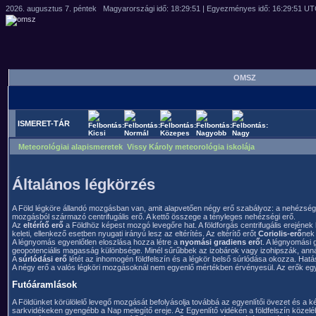
OMSZ
ISMERET-TÁR
Meteorológiai alapismeretek Vissy Károly meteorológia iskolája
Általános légkörzés
A Föld légköre állandó mozgásban van, amit alapvetően négy erő szabályoz: a nehézségi er
mozgásból származó centrifugális erő. A kettő összege a tényleges nehézségi erő.
Az
eltérítő erő
a Földhöz képest mozgó levegőre hat. A földforgás centrifugális erejének ha
keleti, ellenkező esetben nyugati irányú lesz az eltérítés. Az eltérítő erőt
Coriolis-erő
nek 
A légnyomás egyenlőtlen eloszlása hozza létre a
nyomási gradiens erő
t. A légnyomási
geopotenciális magasság különbsége. Minél sűrűbbek az izobárok vagy izohipszák, ann
A
súrlódási erő
létét az inhomogén földfelszín és a légkör belső súrlódása okozza. Hatás
A négy erő a valós légköri mozgásoknál nem egyenlő mértékben érvényesül. Az erők eg
Futóáramlások
A Földünket körülölelő levegő mozgását befolyásolja továbbá az egyenlítői övezet és a k
sarkvidékeken gyengébb a Nap melegítő ereje. Az Egyenlítő vidékén a földfelszín közelé