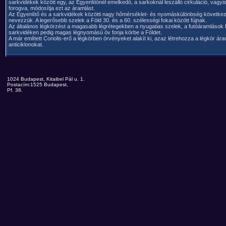
sarkvidékek között egy, az Egyenlítőnél emelkedő, a sarkoknál leszálló cirkuláció, vagyis
forogva, módosítja ezt az áramlást.
Az Egyenlítő és a sarkvidékek közötti nagy hőmérséklet- és nyomáskülönbség következ
nevezzük. A legerősebb szelek a Föld 30. és a 60. szélességi fokai között fújnak.
Az általános légkörzést a magasabb légrétegekben a nyugatias szelek, a futóáramlások 
sarkvidéken pedig magas légnyomású öv fonja körbe a Földet.
A már említett Coriolis-erő a légkörben örvényeket alakít ki, azaz létrehozza a légkör á
anticiklonokat.
1024 Budapest, Kitaibel Pál u. 1.
Postacím:1525 Budapest,
Pf. 38.