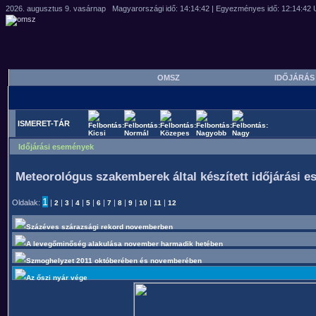
OMSZ
IDŐJÁRÁ
ISMERET-TÁR
Időjárási események
Meteorológus szakemberek által készített időjárási 
1
Oldalak:
|
|
|
|
|
|
|
|
|
|
|
2
3
4
5
6
7
8
9
10
11
12
Százéves szárazsági rekord novemberben
A levegőminőség alakulása november harmadik hetében
Szmoghelyzet 2011 októberében és novemberében
Az őszi nyár vége