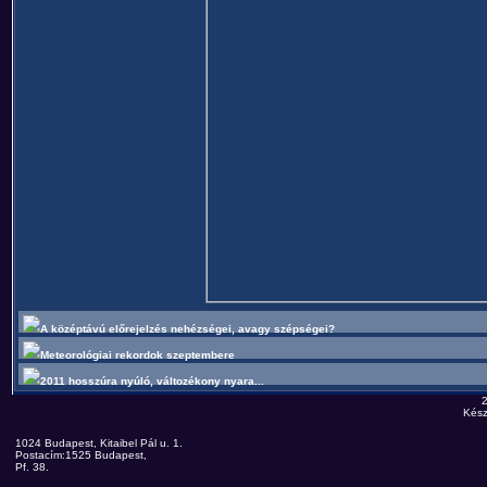
A középtávú előrejelzés nehézségei, avagy szépségei?
Meteorológiai rekordok szeptembere
2011 hosszúra nyúló, változékony nyara...
Kész
1024 Budapest, Kitaibel Pál u. 1.
Postacím:1525 Budapest,
Pf. 38.