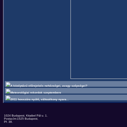
A középtávú előrejelzés nehézségei, avagy szépségei?
Meteorológiai rekordok szeptembere
2011 hosszúra nyúló, változékony nyara...
1024 Budapest, Kitaibel Pál u. 1.
Postacím:1525 Budapest,
Pf. 38.