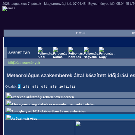
OMSZ
ID
ISMERET-TÁR
Időjárási események
Meteorológus szakemberek által készített időjárási 
1
Oldalak:
|
|
|
|
|
|
|
|
|
|
|
2
3
4
5
6
7
8
9
10
11
12
Százéves szárazsági rekord novemberben
A levegőminőség alakulása november harmadik hetében
Szmoghelyzet 2011 októberében és novemberében
Az őszi nyár vége