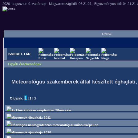
OMSZ
ISMERET-TÁR
Egyéb érdekességek
Meteorológus szakemberek által készített éghajlati,
1
Oldalak:
|
|
2
3
Az Etna kitörése szeptember 28-án este
Múzeumok éjszakája 2011
Részleges napfogyatkozás meteorológiai műholdképeken
Múzeumok éjszakája 2010