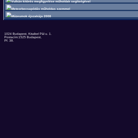
Vulkán kitörés megfigyelése műholdak segítségével
Meteorbecsapódás műholdas szemmel
Múzeumok éjszakája 2008
1024 Budapest, Kitaibel Pál u. 1.
Postacím:1525 Budapest,
Pf. 38.