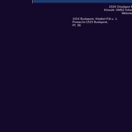
2026 Országos 
Készült: OMSZ Infor
Webmes
1024 Budapest, Kitaibel Pál u. 1.
Postacím:1525 Budapest,
Pf. 38.