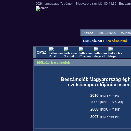
OMSZ
IDŐJÁRÁS
ÉGHA
OMSZ főoldal
Szolgálatunkról
|
|
OMSZ
Időjárási beszámolók
Beszámolók Magyarország éghaj
szélsőséges időjárási esemé
2010
[PDF: ~ 7 MB]
2009
[PDF: ~ 5.5 MB]
2008
[PDF: ~ 7 MB]
2007
[PDF: ~10 MB]