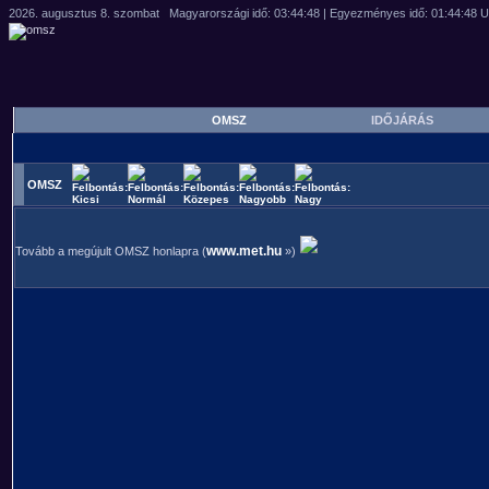
OMSZ
IDŐJÁRÁS
OMSZ
www.met.hu
Tovább a megújult OMSZ honlapra (
»)