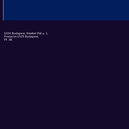
1024 Budapest, Kitaibel Pál u. 1.
Postacím:1525 Budapest,
Pf. 38.