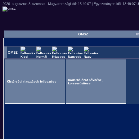
OMSZ
ID
OMSZ
Radarhálózat bővítése,
Kistérségi riasztások fejlesztése
korszerűsítése