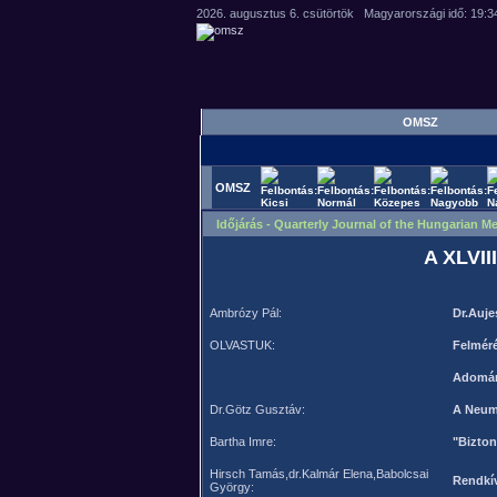
OMSZ
OMSZ
Időjárás - Quarterly Journal of the Hungarian Me
A XLVIII
Ambrózy Pál:
Dr.Auje
OLVASTUK:
Felméré
Adomá
Dr.Götz Gusztáv:
A Neum
Bartha Imre:
"Bizton
Hirsch Tamás,dr.Kalmár Elena,Babolcsai
Rendkí
György: