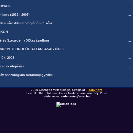
ôszben
.....
 Imre (1932 - 2003)
.....
ek a városklimatológiából - 3..rész
.....
XIKON
.....
rés Szegeden a XIX.században
.....
YAR METEOROLÓGIAI TÁRSASÁG HÍREI
.....
lók, 2003
.....
zének idôjárása
.....
 év összefoglaló tartalomjegyzéke
.....
2026 Országos Meteorológiai Szolgálat
copyright
Készült: OMSZ Informatikai és Módszertani Főosztály, 2026
Webmester:
webmaster@met.hu