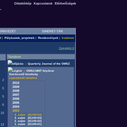
Oldaltérkép
Kapcsolatok
Elérhetőségek
>
ÖRNYEZET
ISMERET-TÁR
l
Pályázatok, projektek
Rendezvények
Irodalom
|
|
|
Copyright ©
Tartalom
Időjárás - Quarterly Journal of the OMSZ
Légkör - OMSZ-MMT folyóirat
Szerkesztő bizottság
Lapszámok tartalma
2
2010
2009
5
2008
2007
5
2006
2005
6
2004
2003
10
4. szám (XLVIII-04)
3. szám (XLVIII-03)
2. szám (XLVIII-02)
1. szám (XLVIII-01)
13