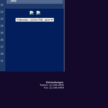
2002
20
22
23
29
30
36
37
39
41
Elérhetőségek:
Telefon: (1) 346-4600
Fax: (1) 346-4669