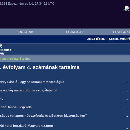
>
IDŐJÁRÁS
ÉGHAJLAT
LEVEGŐK
OMSZ főoldal
Szolgálatunkró
|
teorological Service
. évfolyam 4. számának tartalma
szky László - egy sokoldalú meteorológus
.....
s a világ meteorológiai szolgálatairól
.....
ny
.....
ann János - legenda
.....
ságos turizmus - összefoglalás a Balaton biztonságáért"
.....
vül korai hótakaró Magyarországon
.....