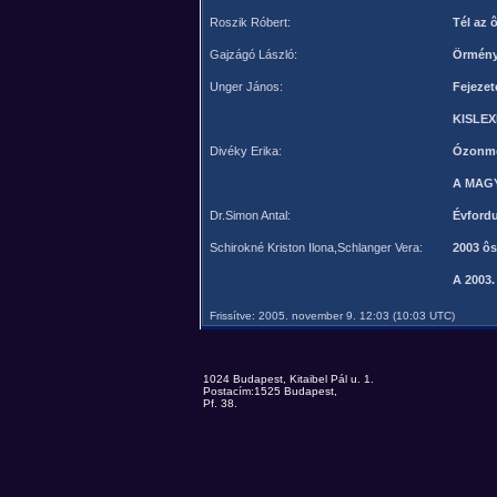
Roszik Róbert:
Tél az 
Gajzágó László:
Örményi
Unger János:
Fejezet
KISLE
Divéky Erika:
Ózonmé
A MAG
Dr.Simon Antal:
Évfordu
Schirokné Kriston Ilona,Schlanger Vera:
2003 ôs
A 2003.
Frissítve: 2005. november 9. 12:03 (10:03 UTC)
1024 Budapest, Kitaibel Pál u. 1.
Postacím:1525 Budapest,
Pf. 38.