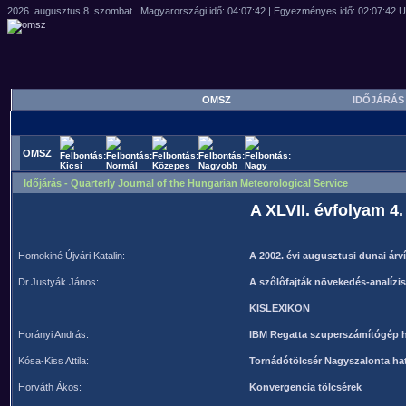
OMSZ
IDŐJÁRÁ
OMSZ
Időjárás - Quarterly Journal of the Hungarian Meteorological Service
A XLVII. évfolyam 4
Homokiné Újvári Katalin:
A 2002. évi augusztusi dunai árv
Dr.Justyák János:
A szôlôfajták növekedés-analízi
KISLEXIKON
Horányi András:
IBM Regatta szuperszámítógép h
Kósa-Kiss Attila:
Tornádótölcsér Nagyszalonta ha
Horváth Ákos:
Konvergencia tölcsérek