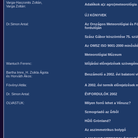
Varga-Haszonits Zoltán,
Adalékok a(z agro)meteorológia 
Varga Zoltán:
ÚJ KÖNYVEK
Dr.Simon Antal:
Az Országos Meteorológiai és Fö
fordulóján
Szász Gábor köszöntése 75. szü
Az OMSZ ISO 9001-2000 minôsít
Meteorológiai Múzeum
Wantuch Ferenc:
Idôjárási elôrejelzések szövegén
Bartha Imre, H. Zsikla Ágota
Beszámoló a 2002. évi balatoni v
és Horváth Ákos:
Fövényi Attila:
A 2002. évi termik elôrejelzések 
Dr. Simon Antal:
ÉVFORDULÓK 2002
OLVASTUK:
Milyen forró lehet a Vénusz?
Szmogriadó az űrbôl
Hűlô Grönland?
Az aszimmetrikus bolygó