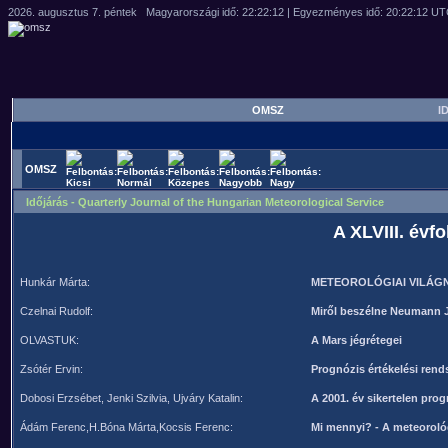
OMSZ
ID
OMSZ
Időjárás - Quarterly Journal of the Hungarian Meteorological Service
A XLVIII. évf
Hunkár Márta:
METEOROLÓGIAI VILÁGN
Czelnai Rudolf:
Miről beszélne Neumann J
OLVASTUK:
A Mars jégrétegei
Zsótér Ervin:
Prognózis értékelési rend
Dobosi Erzsébet, Jenki Szilvia, Ujváry Katalin:
A 2001. év sikertelen prog
Ádám Ferenc,H.Bóna Márta,Kocsis Ferenc:
Mi mennyi? - A meteoroló