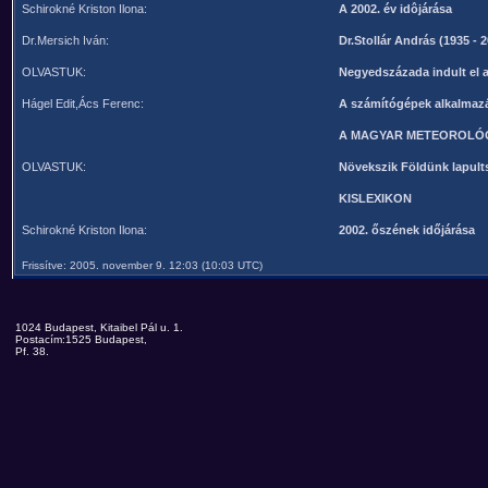
Schirokné Kriston Ilona:
A 2002. év idôjárása
Dr.Mersich Iván:
Dr.Stollár András (1935 - 
OLVASTUK:
Negyedszázada indult el 
Hágel Edit,Ács Ferenc:
A számítógépek alkalmaz
A MAGYAR METEOROLÓG
OLVASTUK:
Növekszik Földünk lapul
KISLEXIKON
Schirokné Kriston Ilona:
2002. őszének időjárása
Frissítve: 2005. november 9. 12:03 (10:03 UTC)
1024 Budapest, Kitaibel Pál u. 1.
Postacím:1525 Budapest,
Pf. 38.