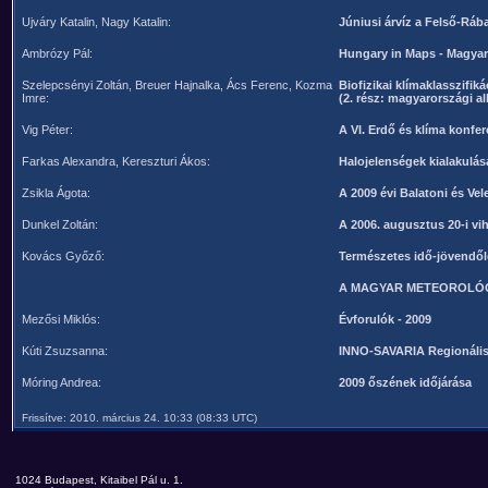
Ujváry Katalin, Nagy Katalin:
Júniusi árvíz a Felső-Ráb
Ambrózy Pál:
Hungary in Maps - Magyar
Szelepcsényi Zoltán, Breuer Hajnalka, Ács Ferenc, Kozma
Biofizikai klímaklasszifiká
Imre:
(2. rész: magyarországi a
Vig Péter:
A VI. Erdő és klíma konfe
Farkas Alexandra, Kereszturi Ákos:
Halojelenségek kialakulása
Zsikla Ágota:
A 2009 évi Balatoni és Vele
Dunkel Zoltán:
A 2006. augusztus 20-i v
Kovács Győző:
Természetes idő-jövendő
A MAGYAR METEOROLÓG
Mezősi Miklós:
Évforulók - 2009
Kúti Zsuzsanna:
INNO-SAVARIA Regionális
Móring Andrea:
2009 őszének időjárása
Frissítve: 2010. március 24. 10:33 (08:33 UTC)
1024 Budapest, Kitaibel Pál u. 1.