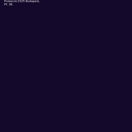
Postacím:1525 Budapest,
Pf. 38.