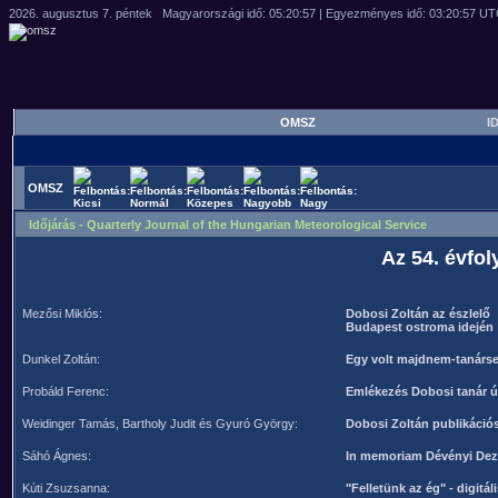
OMSZ
ID
OMSZ
Időjárás - Quarterly Journal of the Hungarian Meteorological Service
Az 54. évfol
Mezősi Miklós:
Dobosi Zoltán az észlelő
Budapest ostroma idején
Dunkel Zoltán:
Egy volt majdnem-tanárse
Probáld Ferenc:
Emlékezés Dobosi tanár ú
Weidinger Tamás, Bartholy Judit és Gyuró György:
Dobosi Zoltán publikáció
Sáhó Ágnes:
In memoriam Dévényi De
Kúti Zsuzsanna:
"Felletünk az ég" - digitá