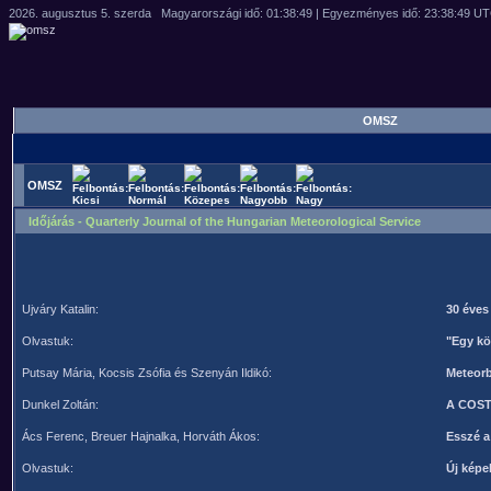
OMSZ
OMSZ
Időjárás - Quarterly Journal of the Hungarian Meteorological Service
Ujváry Katalin:
30 éves
Olvastuk:
"Egy kö
Putsay Mária, Kocsis Zsófia és Szenyán Ildikó:
Meteorb
Dunkel Zoltán:
A COST-
Ács Ferenc, Breuer Hajnalka, Horváth Ákos:
Esszé a
Olvastuk:
Új képe