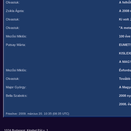
Olvastuk:
A felhő
Zsikla Ágota:
A 2008 é
Olvastuk:
Ki volt 
Olvastuk:
"A mete
Mezősi Miklós:
100 éve
Putsay Márta:
EUMETSA
KISLEX
A MAG
Mezősi Miklós:
Évfordu
Olvastuk:
Tovább 
Major György:
A Magya
Bella Szabolcs:
2008 ny
2008. é
Frissítve: 2009. március 20. 10:35 (08:35 UTC)
1024 Budapest, Kitaibel Pál u. 1.