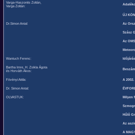
Varga-Haszonits Zoltán,
Adaléko
Varga Zoltán:
ÚJ KÖ
Dr.Simon Antal:
Az Orsz
Szász G
Az OMSZ
Meteor
Wantuch Ferenc:
Idôjárá
Bartha Imre, H. Zsikla Ágota
Beszámo
és Horváth Ákos:
Fövényi Attila:
A 2002.
Dr. Simon Antal:
ÉVFOR
OLVASTUK:
Milyen 
Szmogri
Hűlô G
Az aszi
A MAG