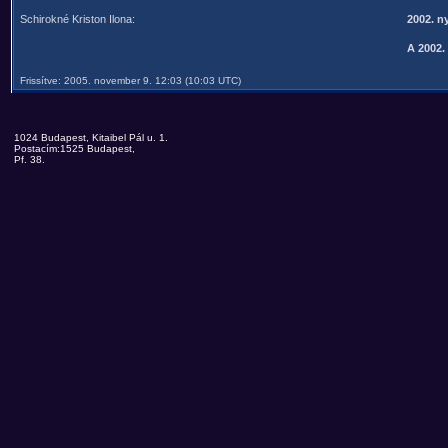
Schirokné Kriston Ilona:
2002. n
A 2002.
Frissítve: 2005. november 9. 12:03 (10:03 UTC)
1024 Budapest, Kitaibel Pál u. 1.
Postacím:1525 Budapest,
Pf. 38.