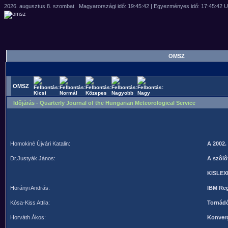
OMSZ
OMSZ
Időjárás - Quarterly Journal of the Hungarian Meteorological Service
Homokiné Újvári Katalin:
A 2002.
Dr.Justyák János:
A szôlô
KISLEX
Horányi András:
IBM Reg
Kósa-Kiss Attila:
Tornádó
Horváth Ákos:
Konverg