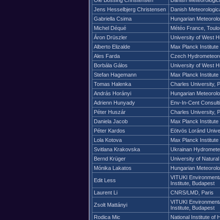
Jens Hesselbjerg Christensen
Danish Meteorologica
Gabriella Csima
Hungarian Meteorolo
Michel Déqué
Météo France, Toul
Áron Drüszler
University of West 
Alberto Elizalde
Max Planck Institute
Ales Farda
Czech Hydrometeorolo
Borbála Gálos
University of West 
Stefan Hagemann
Max Planck Institute
Tomas Halenka
Charles University, 
András Horányi
Hungarian Meteorolo
Adrienn Hunyady
Env-In-Cent Consulti
Péter Huszár
Charles University, 
Daniela Jacob
Max Planck Institute
Péter Kardos
Eötvös Loránd Unive
Lola Kotova
Max Planck Institute
Svitlana Krakovska
Ukrainan Hydrometeo
Bernd Krüger
University of Natura
Mónika Lakatos
Hungarian Meteorolo
VITUKI Environment
Edit Less
Institute, Budapest
Laurent Li
CNRS/LMD, Paris
VITUKI Environment
Zsolt Mattányi
Institute, Budapest
Rodica Mic
National Institute 