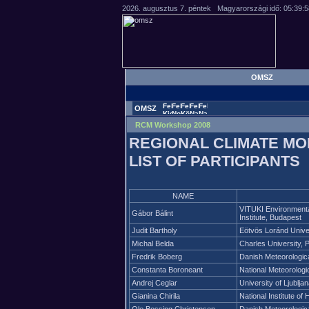
OMSZ
OMSZ
RCM Workshop 2008
REGIONAL CLIMATE M
LIST OF PARTICIPANTS
NAME
VITUKI Environment
Gábor Bálint
Institute, Budapest
Judit Bartholy
Eötvös Loránd Unive
Michal Belda
Charles University, 
Fredrik Boberg
Danish Meteorologica
Constanta Boroneant
National Meteorologi
Andrej Ceglar
University of Ljubljan
Gianina Chirila
National Institute 
Ole Bossing Christensen
Danish Meteorologica