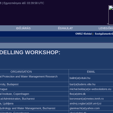
>
IDŐJÁRÁS
ÉGHAJLAT
LEVEGŐK
OMSZ főoldal
Szolgálatunkró
|
ODELLING WORKSHOP:
ORGANISATION
EMAIL
al Protection and Water Management Research
balint(at)vituki.hu
rsity, Budapest
bari(at)ludens.elte.hu
Prague
michal.belda(at)e-websolutions.eu
l Institute, Copenhagen
fbo(at)dmi.dk
cal Administration, Bucharest
boroneant(at)meteo.inmh.ro
a, Ljubljana
andrej.ceglar(at)bf.uni-lj.si
of Hydrology and Water Management, Bucharest
gianinachi(at)yahoo.com
l Institute, Copenhagen
obc(at)dmi.dk