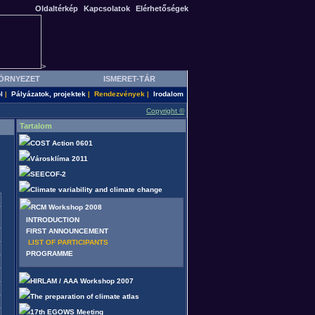
Oldaltérkép
Kapcsolatok
Elérhetőségek
>
ÖRNYEZET
ISMERET-TÁR
l
Pályázatok, projektek
Rendezvények
Irodalom
|
|
|
Copyright ©
Tartalom
COST Action 0601
Városklíma 2011
SEECOF-2
Climate variability and climate change
RCM Workshop 2008
INTRODUCTION
FIRST ANNOUNCEMENT
LIST OF PARTICIPANTS
PROGRAMME
HIRLAM / AAA Workshop 2007
The preparation of climate atlas
17th EGOWS Meeting