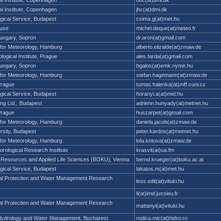
l Institute, Copenhagen
jhc(at)dmi.dk
gical Service, Budapest
csima.g(at)met.hu
ouse
michel.deque(at)meteo.fr
Hungary, Sopron
dr.aron(at)gmail.com
 for Meteorology, Hamburg
alberto.elizalde(at)zmaw.de
gical Institute, Prague
ales.farda(at)gmail.com
Hungary, Sopron
bgalos(at)emk.nyme.hu
 for Meteorology, Hamburg
stefan.hagemann(at)zmaw.de
Prague
tomas.halenka(at)mff.cuni.cz
gical Service, Budapest
horanyi.a(at)met.hu
ng Ltd., Budapest
adrienn.hunyady(at)metnet.hu
Prague
huszarpet(at)gmail.com
 for Meteorology, Hamburg
daniela.jacob(at)zmaw.de
rsity, Budapest
peter.kardos(at)metnet.hu
 for Meteorology, Hamburg
lola.kotova(at)zmaw.de
rological Research Institute
krasvit(at)ua.fm
l Resources and Applied Life Sciences (BOKU), Vienna
bernd.krueger(at)boku.ac.at
gical Service, Budapest
lakatos.m(at)met.hu
al Protection and Water Management Research
less.edit(at)vituki.hu
li(at)lmd.jussieu.fr
al Protection and Water Management Research
mattanyi(at)vituki.hu
of Hydrology and Water Management, Bucharest
rodica.mic(at)hidro.ro