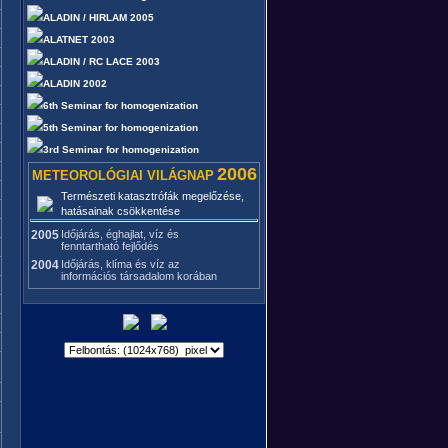
ALADIN / HIRLAM 2005
ALATNET 2003
ALADIN / RC LACE 2003
ALADIN 2002
6th Seminar for homogenization
5th Seminar for homogenization
3rd Seminar for homogenization
2006
METEOROLÓGIAI VILÁGNAP
Természeti katasztrófák megelőzése,
hatásainak csökkentése
2005
Időjárás, éghajlat, víz és
fenntartható fejlődés
2004
Időjárás, klíma és víz az
információs társadalom korában