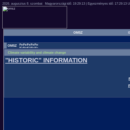
OMSZ
I
OMSZ
Climate variability and climate change
"HISTORIC" INFORMATION
P