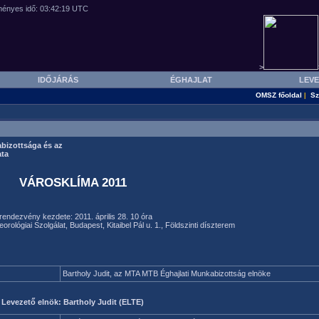
>
IDŐJÁRÁS
ÉGHAJLAT
LEVE
OMSZ főoldal
Sz
|
bizottsága és az
ata
VÁROSKLÍMA 2011
rendezvény kezdete: 2011. április 28. 10 óra
ológiai Szolgálat, Budapest, Kitaibel Pál u. 1., Földszinti díszterem
Bartholy Judit, az MTA MTB Éghajlati Munkabizottság elnöke
Levezető elnök: Bartholy Judit (ELTE)