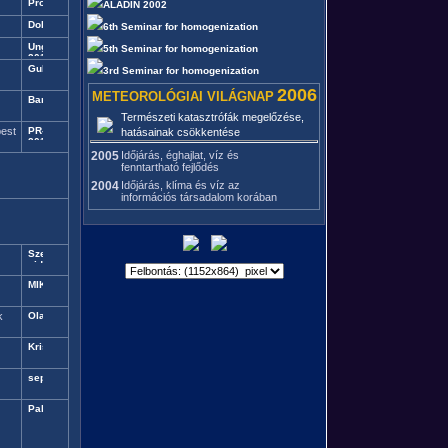
ALADIN 2002
6th Seminar for homogenization
5th Seminar for homogenization
3rd Seminar for homogenization
2006
METEOROLÓGIAI VILÁGNAP
Természeti katasztrófák megelőzése,
est
hatásainak csökkentése
2005
Időjárás, éghajlat, víz és
fenntartható fejlődés
2004
Időjárás, klíma és víz az
információs társadalom korában
k