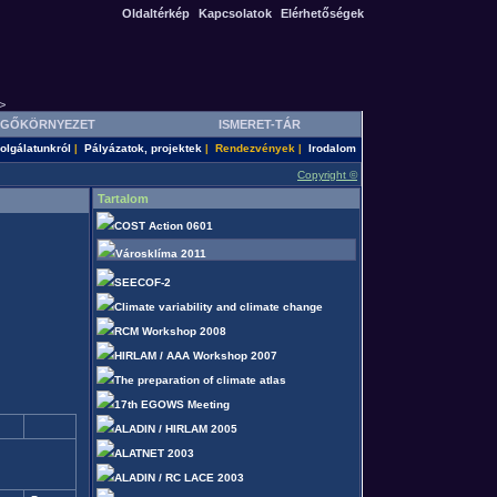
Oldaltérkép
Kapcsolatok
Elérhetőségek
>
GŐKÖRNYEZET
ISMERET-TÁR
olgálatunkról
Pályázatok, projektek
Rendezvények
Irodalom
|
|
|
Copyright ©
Tartalom
COST Action 0601
Városklíma 2011
SEECOF-2
Climate variability and climate change
RCM Workshop 2008
HIRLAM / AAA Workshop 2007
The preparation of climate atlas
17th EGOWS Meeting
ALADIN / HIRLAM 2005
ALATNET 2003
ALADIN / RC LACE 2003