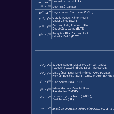
10
30
Probáld Ferenc (ELTE)
10
-10
30
50
Dobi Ildikó (OMSz)
10
-10
50
10
Unger János, Gál Tamás (SZTE)
10
-11
Gulyás Ágnes, Kántor Noémi,
10
30
11
-11
Unger János (SZTE)
Bartholy Judit, Pongrácz Rita,
30
50
11
-11
Dezső Zsuzsanna (ELTE)
Pongrácz Rita, Bartholy Judit,
50
10
11
-12
Lelovics Enikő (ELTE)
Szegedi Sándor, Makainé Gyarmati Renáta,
30
50
13
-13
Kapocska László, Bíróné Kircsi Andrea (DE)
Mika János, Dobi Ildikó, Németh Ákos (OMSz),
50
10
13
-14
Horváth Boglárka (ELTE), Drüszler Áron (NyME, 
10
30
Oláh András Béla (BCE)
14
-14
Kristóf Gergely, Balogh Miklós,
30
50
14
-14
Rákai Anikó (BMGE)
Seprődi-Egeresi Márta (BMGE),
50
10
14
-15
Zöld András (DE)
10
10
Élhető és energiatakarékos városi környezet - a g
15
-16