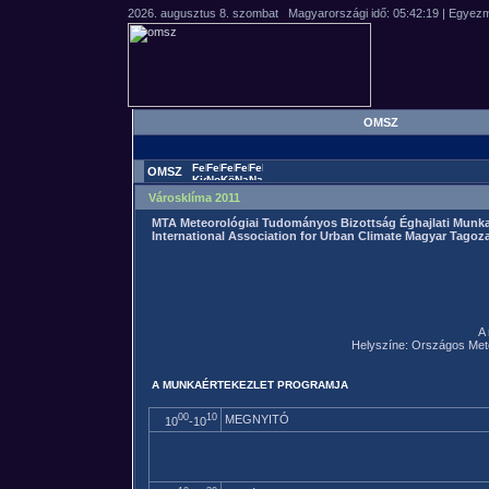
OMSZ
OMSZ
Városklíma 2011
MTA Meteorológiai Tudományos Bizottság Éghajlati Munka
International Association for Urban Climate Magyar Tagoz
A 
Helyszíne: Országos Meteor
A MUNKAÉRTEKEZLET PROGRAMJA
00
10
MEGNYITÓ
10
-10