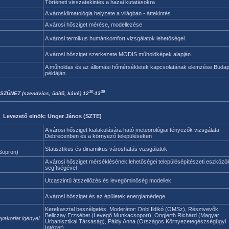
Történeti visszatekintés a hazai kutatásokra
A városklimatológia helyzete a világban - áttekintés
A városi hősziget mérése, modellezése
A városi termikus humánkomfort vizsgálatok lehetőségei
A városi hősziget szerkezete MODIS műholdképek alapján
A műholdas és az állomási hőmérsékletek kapcsolatának elemzése Budap
példáján
10
30
SZÜNET (szendvics, üdítő, kávé) 12
-13
Levezető elnök: Unger János (SZTE)
A városi hősziget kialakulására ható meteorológiai tényezők vizsgálata
Debrecenben és a környező településeken
Statisztikus és dinamikus városhatás vizsgálatok
Sopron)
A városi hősziget mérséklésének lehetőségei településépítészeti eszközö
segítségével
Utcaszintű átszellőzés és levegőminőség modellek
A városi hősziget és az épületek energiamérlege
Kerekasztal beszélgetés. Moderátor: Dobi Ildikó (OMSz), Résztvevők:
Beliczay Erzsébet (Levegő Munkacsoport), Ongjerth Richárd (Magyar
yakorlat igényei
Urbanisztikai Társaság), Páldy Anna (Országos Környezetegészségügyi
Intézet)