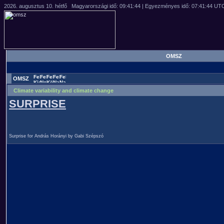
OMSZ
OMSZ
Climate variability and climate change
SURPRISE
Surprise for András Horányi by Gabi Szépszó