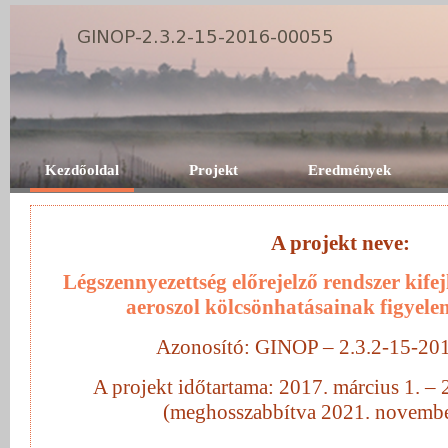
Kezdőoldal
Projekt
Eredmények
A projekt neve:
Légszennyezettség előrejelző rendszer kifejl
aeroszol kölcsönhatásainak figyele
Azonosító: GINOP – 2.3.2-15-20
A projekt időtartama: 2017. március 1. – 
(meghosszabbítva 2021. novembe