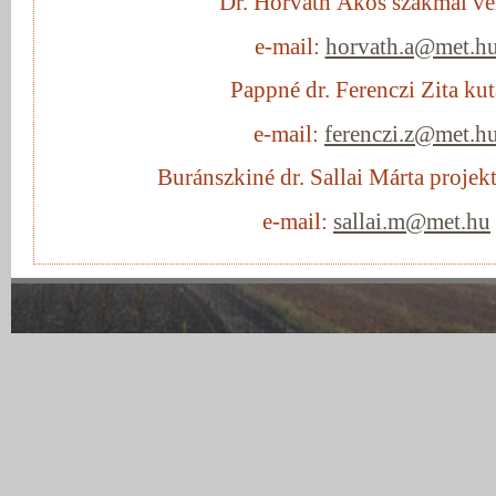
Dr. Horváth Ákos szakmai ve
e-mail:
horvath.a@met.h
Pappné dr. Ferenczi Zita kut
e-mail:
ferenczi.z@met.h
Buránszkiné dr. Sallai Márta proje
e-mail:
sallai.m@met.hu