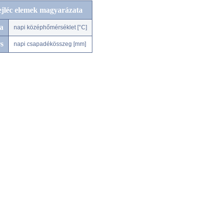
ejléc elemek magyarázata
a
napi középhőmérséklet [°C]
s
napi csapadékösszeg [mm]