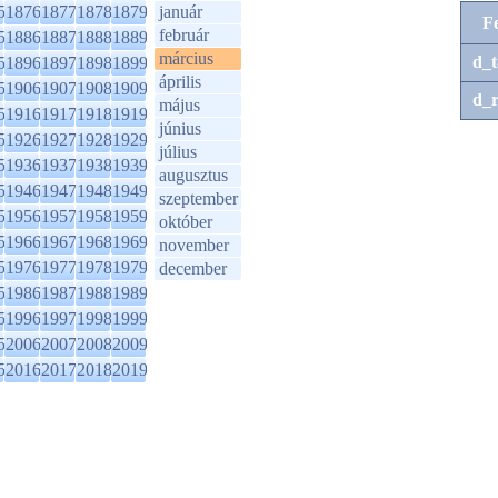
5
1876
1877
1878
1879
január
F
február
5
1886
1887
1888
1889
március
d_t
5
1896
1897
1898
1899
április
5
1906
1907
1908
1909
d_r
május
5
1916
1917
1918
1919
június
5
1926
1927
1928
1929
július
5
1936
1937
1938
1939
augusztus
5
1946
1947
1948
1949
szeptember
5
1956
1957
1958
1959
október
5
1966
1967
1968
1969
november
5
1976
1977
1978
1979
december
5
1986
1987
1988
1989
5
1996
1997
1998
1999
5
2006
2007
2008
2009
5
2016
2017
2018
2019