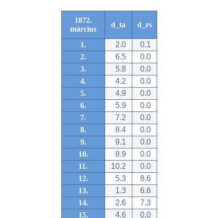
1872.
d_ta
d_rs
március
1.
2.0
0.1
2.
6.5
0.0
3.
5.8
0.0
4.
4.2
0.0
5.
4.9
0.0
6.
5.9
0.0
7.
7.2
0.0
8.
8.4
0.0
9.
9.1
0.0
10.
8.9
0.0
11.
10.2
0.0
12.
5.3
8.6
13.
1.3
6.6
14.
2.6
7.3
15.
4.6
0.0