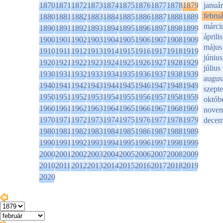
1870
1871
1872
1873
1874
1875
1876
1877
1878
1879
január
februá
1880
1881
1882
1883
1884
1885
1886
1887
1888
1889
márci
1890
1891
1892
1893
1894
1895
1896
1897
1898
1899
április
1900
1901
1902
1903
1904
1905
1906
1907
1908
1909
május
1910
1911
1912
1913
1914
1915
1916
1917
1918
1919
június
1920
1921
1922
1923
1924
1925
1926
1927
1928
1929
július
1930
1931
1932
1933
1934
1935
1936
1937
1938
1939
augus
1940
1941
1942
1943
1944
1945
1946
1947
1948
1949
szept
1950
1951
1952
1953
1954
1955
1956
1957
1958
1959
októb
1960
1961
1962
1963
1964
1965
1966
1967
1968
1969
novem
1970
1971
1972
1973
1974
1975
1976
1977
1978
1979
decem
1980
1981
1982
1983
1984
1985
1986
1987
1988
1989
1990
1991
1992
1993
1994
1995
1996
1997
1998
1999
2000
2001
2002
2003
2004
2005
2006
2007
2008
2009
2010
2011
2012
2013
2014
2015
2016
2017
2018
2019
2020