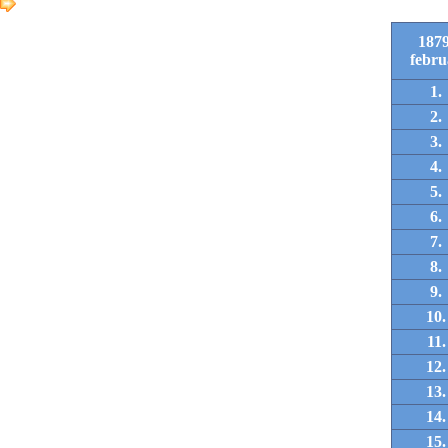
1879
febru
1.
2.
3.
4.
5.
6.
7.
8.
9.
10.
11.
12.
13.
14.
15.