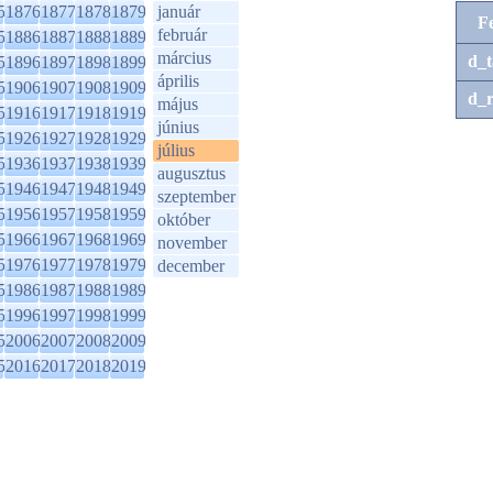
5
1876
1877
1878
1879
január
F
február
5
1886
1887
1888
1889
március
d_t
5
1896
1897
1898
1899
április
5
1906
1907
1908
1909
d_r
május
5
1916
1917
1918
1919
június
5
1926
1927
1928
1929
július
5
1936
1937
1938
1939
augusztus
5
1946
1947
1948
1949
szeptember
5
1956
1957
1958
1959
október
5
1966
1967
1968
1969
november
5
1976
1977
1978
1979
december
5
1986
1987
1988
1989
5
1996
1997
1998
1999
5
2006
2007
2008
2009
5
2016
2017
2018
2019