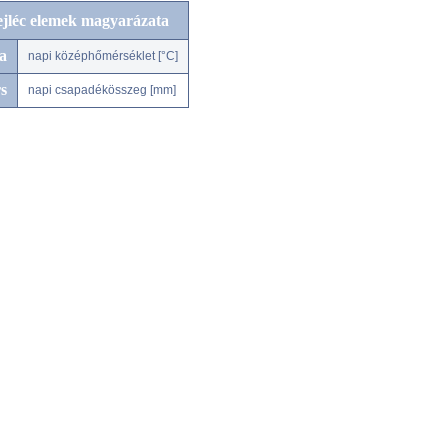
ejléc elemek magyarázata
a
napi középhőmérséklet [°C]
s
napi csapadékösszeg [mm]