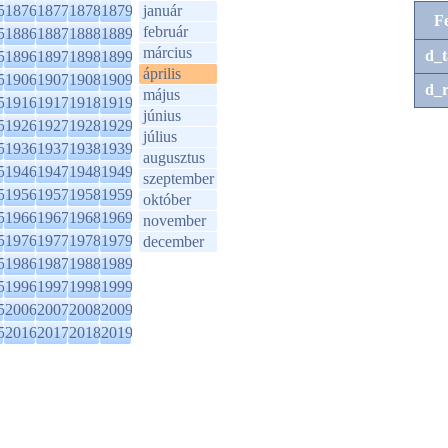
5
1876
1877
1878
1879
január
F
február
5
1886
1887
1888
1889
március
d_t
5
1896
1897
1898
1899
április
5
1906
1907
1908
1909
d_r
május
5
1916
1917
1918
1919
június
5
1926
1927
1928
1929
július
5
1936
1937
1938
1939
augusztus
5
1946
1947
1948
1949
szeptember
5
1956
1957
1958
1959
október
5
1966
1967
1968
1969
november
5
1976
1977
1978
1979
december
5
1986
1987
1988
1989
5
1996
1997
1998
1999
5
2006
2007
2008
2009
5
2016
2017
2018
2019