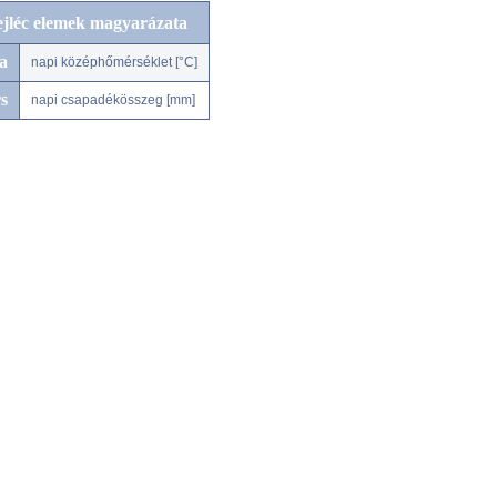
ejléc elemek magyarázata
a
napi középhőmérséklet [°C]
s
napi csapadékösszeg [mm]