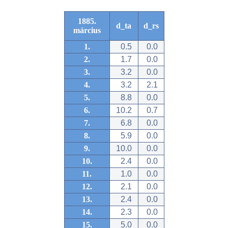
1885.
d_ta
d_rs
március
1.
0.5
0.0
2.
1.7
0.0
3.
3.2
0.0
4.
3.2
2.1
5.
8.8
0.0
6.
10.2
0.7
7.
6.8
0.0
8.
5.9
0.0
9.
10.0
0.0
10.
2.4
0.0
11.
1.0
0.0
12.
2.1
0.0
13.
2.4
0.0
14.
2.3
0.0
15.
5.0
0.0