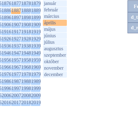
5
1876
1877
1878
1879
január
F
február
5
1886
1887
1888
1889
március
d_t
5
1896
1897
1898
1899
április
5
1906
1907
1908
1909
d_r
május
5
1916
1917
1918
1919
június
5
1926
1927
1928
1929
július
5
1936
1937
1938
1939
augusztus
5
1946
1947
1948
1949
szeptember
5
1956
1957
1958
1959
október
5
1966
1967
1968
1969
november
5
1976
1977
1978
1979
december
5
1986
1987
1988
1989
5
1996
1997
1998
1999
5
2006
2007
2008
2009
5
2016
2017
2018
2019