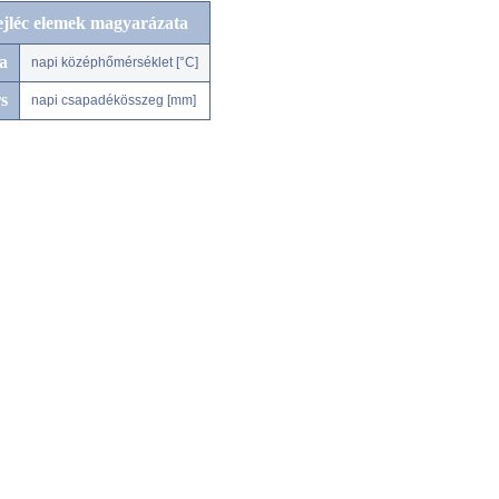
ejléc elemek magyarázata
a
napi középhőmérséklet [°C]
s
napi csapadékösszeg [mm]