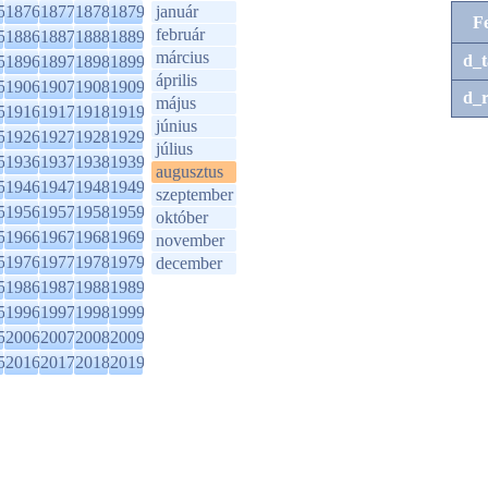
5
1876
1877
1878
1879
január
F
február
5
1886
1887
1888
1889
március
d_t
5
1896
1897
1898
1899
április
5
1906
1907
1908
1909
d_r
május
5
1916
1917
1918
1919
június
5
1926
1927
1928
1929
július
5
1936
1937
1938
1939
augusztus
5
1946
1947
1948
1949
szeptember
5
1956
1957
1958
1959
október
5
1966
1967
1968
1969
november
5
1976
1977
1978
1979
december
5
1986
1987
1988
1989
5
1996
1997
1998
1999
5
2006
2007
2008
2009
5
2016
2017
2018
2019