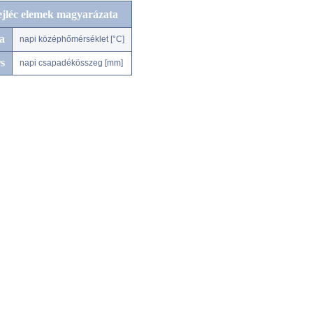
ejléc elemek magyarázata
a
napi középhőmérséklet [°C]
s
napi csapadékösszeg [mm]