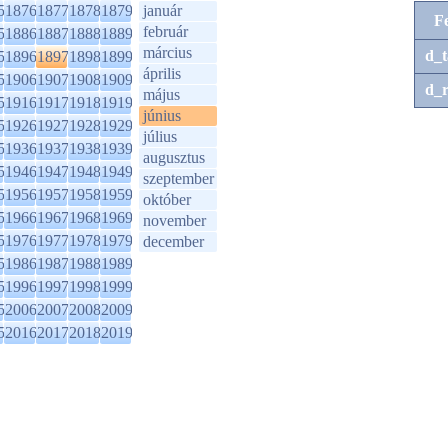
5
1876
1877
1878
1879
január
F
február
5
1886
1887
1888
1889
március
d_t
5
1896
1897
1898
1899
április
5
1906
1907
1908
1909
d_r
május
5
1916
1917
1918
1919
június
5
1926
1927
1928
1929
július
5
1936
1937
1938
1939
augusztus
5
1946
1947
1948
1949
szeptember
5
1956
1957
1958
1959
október
5
1966
1967
1968
1969
november
5
1976
1977
1978
1979
december
5
1986
1987
1988
1989
5
1996
1997
1998
1999
5
2006
2007
2008
2009
5
2016
2017
2018
2019