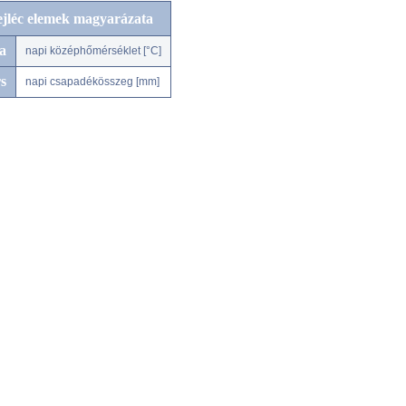
ejléc elemek magyarázata
a
napi középhőmérséklet [°C]
s
napi csapadékösszeg [mm]