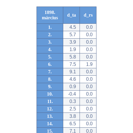
1898.
d_ta
d_rs
március
1.
4.5
0.0
2.
5.7
0.0
3.
3.9
0.0
4.
1.9
0.0
5.
5.8
0.0
6.
7.5
1.9
7.
9.1
0.0
8.
4.6
0.0
9.
0.9
0.0
10.
-0.4
0.0
11.
0.3
0.0
12.
2.5
0.0
13.
3.8
0.0
14.
6.5
0.0
15.
7.1
0.0