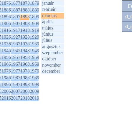
5
1876
1877
1878
1879
január
F
február
5
1886
1887
1888
1889
március
d_t
5
1896
1897
1898
1899
április
5
1906
1907
1908
1909
d_r
május
5
1916
1917
1918
1919
június
5
1926
1927
1928
1929
július
5
1936
1937
1938
1939
augusztus
5
1946
1947
1948
1949
szeptember
5
1956
1957
1958
1959
október
5
1966
1967
1968
1969
november
5
1976
1977
1978
1979
december
5
1986
1987
1988
1989
5
1996
1997
1998
1999
5
2006
2007
2008
2009
5
2016
2017
2018
2019