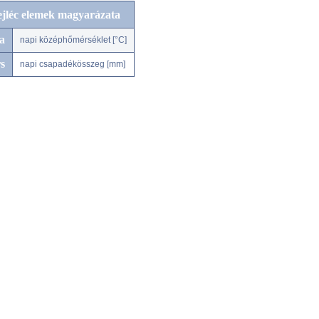
ejléc elemek magyarázata
a
napi középhőmérséklet [°C]
s
napi csapadékösszeg [mm]