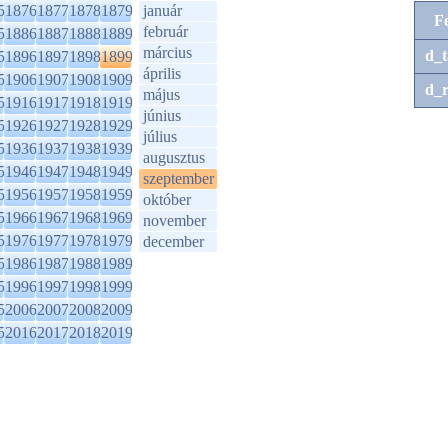
5
1876
1877
1878
1879
január
F
február
5
1886
1887
1888
1889
március
d_t
5
1896
1897
1898
1899
április
5
1906
1907
1908
1909
d_r
május
5
1916
1917
1918
1919
június
5
1926
1927
1928
1929
július
5
1936
1937
1938
1939
augusztus
5
1946
1947
1948
1949
szeptember
5
1956
1957
1958
1959
október
5
1966
1967
1968
1969
november
5
1976
1977
1978
1979
december
5
1986
1987
1988
1989
5
1996
1997
1998
1999
5
2006
2007
2008
2009
5
2016
2017
2018
2019