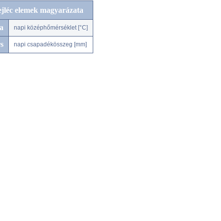
ejléc elemek magyarázata
a
napi középhőmérséklet [°C]
s
napi csapadékösszeg [mm]