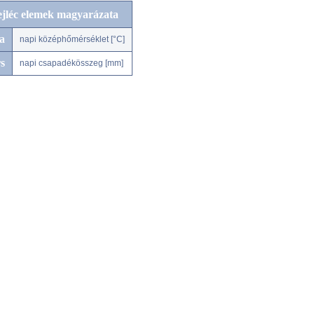
ejléc elemek magyarázata
a
napi középhőmérséklet [°C]
s
napi csapadékösszeg [mm]