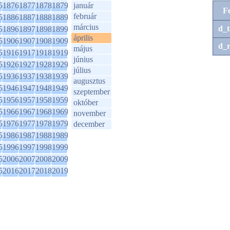
5
1876
1877
1878
1879
január
F
február
5
1886
1887
1888
1889
március
d_t
5
1896
1897
1898
1899
április
5
1906
1907
1908
1909
d_r
május
5
1916
1917
1918
1919
június
5
1926
1927
1928
1929
július
5
1936
1937
1938
1939
augusztus
5
1946
1947
1948
1949
szeptember
5
1956
1957
1958
1959
október
5
1966
1967
1968
1969
november
5
1976
1977
1978
1979
december
5
1986
1987
1988
1989
5
1996
1997
1998
1999
5
2006
2007
2008
2009
5
2016
2017
2018
2019